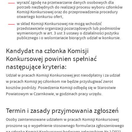
wyrazić zgodę na przetwarzanie danych osobowych dla
potrzeb niezbędnych do realizacji procesu wyboru członków
Komisji Konkursowej oraz do przeprowadzenia procedury
otwartego konkursu ofert,
w skład Komisji Konkursowej nie mogą wchodzić
przedstawiciele organizacji pozarządowych lub podmiotów
wymienionych w art. 3 ust 3 ustawy o działalności pożytku
publicznego i o wolontariacie biorących udział w konkursie.
Kandydat na członka Komisji
Konkursowej powinien spełniać
następujące kryteria:
Udział w pracach Komisji Konkursowej jest nieodpłatny i za udział
w pracach Komisji jej członkom nie będzie przysługiwać zwrot
kosztów podróży. Posiedzenia Komisji odbędą się w Starostwie
Powiatowym w Czarnkowie, w godzinach pracy urzędu.
Termin i zasady przyjmowania zgłoszeń
Osoby zainteresowane udziałem w pracach Komisji Konkursowej
proszone są o wypełnienie stosownego formularza zgłoszeniowego
na członka Komisji Konkursowej będącego załącznikiem Nr 1/2021