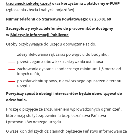
trzcianecki.ekolejka.eu/
oraz korzystania z platformy e-PUAP
(zgłoszenia zbycia i nabycia pojazdów).
Numer telefonu do Starostwa Powiatowego: 67 253 01 60
Szczegółowy wykaz telefonów do pracowników dostępny
w
Biuletynie Informacji Publicznej
Osoby przybywające do urzędu obowiązane są do:
zdezynfekowania rąk zaraz po wejściu do budynku,
przestrzegania obowiązku zakrywania ust i nosa.
zachowania dystansu społecznego minimum 1,5 metra od
innych osób,
po załatwieniu sprawy, niezwłocznego opuszczenia terenu
urzędu.
Powyższy sposób obsługi interesantów będzie obowiązywał do
odwołania.
Proszę o przyjęcie ze zrozumieniem wprowadzonych ograniczeń,
które mają służyć zapewnieniu bezpieczeństwa Państwa
i pracowników naszego urzędu.
O wszelkich dalszych działaniach będziecie Państwo informowani za