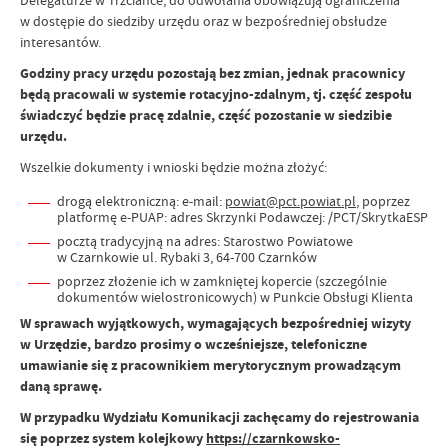
w dostępie do siedziby urzędu oraz w bezpośredniej obsłudze
interesantów.
Godziny pracy urzędu pozostają bez zmian, jednak pracownicy
będą pracowali w systemie rotacyjno-zdalnym, tj. część zespołu
świadczyć będzie pracę zdalnie, część pozostanie w siedzibie
urzędu.
Wszelkie dokumenty i wnioski będzie można złożyć:
drogą elektroniczną: e-mail:
powiat@pct.powiat.pl
, poprzez
platformę e-PUAP: adres Skrzynki Podawczej: /PCT/SkrytkaESP
pocztą tradycyjną na adres: Starostwo Powiatowe
w Czarnkowie ul. Rybaki 3, 64-700 Czarnków
poprzez złożenie ich w zamkniętej kopercie (szczególnie
dokumentów wielostronicowych) w Punkcie Obsługi Klienta
W sprawach wyjątkowych, wymagających bezpośredniej wizyty
w Urzędzie, bardzo prosimy o wcześniejsze, telefoniczne
umawianie się z pracownikiem merytorycznym prowadzącym
daną sprawę.
W przypadku Wydziału Komunikacji zachęcamy do rejestrowania
się poprzez system kolejkowy
https://czarnkowsko-