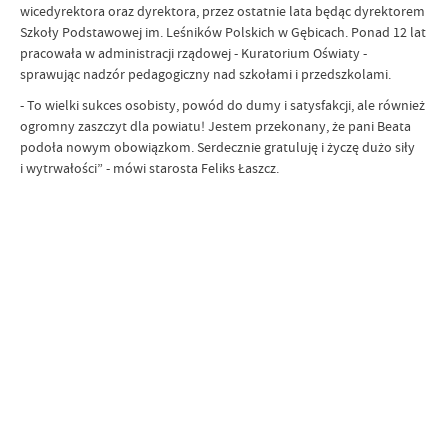
wicedyrektora oraz dyrektora, przez ostatnie lata będąc dyrektorem
Szkoły Podstawowej im. Leśników Polskich w Gębicach. Ponad 12 lat
pracowała w administracji rządowej - Kuratorium Oświaty -
sprawując nadzór pedagogiczny nad szkołami i przedszkolami.
- To wielki sukces osobisty, powód do dumy i satysfakcji, ale również
ogromny zaszczyt dla powiatu! Jestem przekonany, że pani Beata
podoła nowym obowiązkom. Serdecznie gratuluję i życzę dużo siły
i wytrwałości” - mówi starosta Feliks Łaszcz.