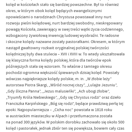
kolęd w kościołach stało się bardziej powszechne. Był to również
okres, w którym obok kolęd będących ewangelicznymi
opowieściami o narodzinach Chrystusa powstawał inny nurt
rozwoju pieśni kolędowej, nurt bardziej swobodny, nieskrępowany
powagą Kościoła, zawierający w swej treści wątki życia codziennego,
wzbogacony żywiołową inwencją ludowej wyobraźni. Te radosne
i skoczne kolędy nazwane zostały pastorałkami. Okresem, w którym
nastąpił gwałtowny rozkwit oryginalnej polskiej twórczości
kolędniczej były dwa stulecia – XVII i XVIII w. To wtedy ukształtowała
się klasyczna forma kolędy polskiej, która dla twórców epok
późniejszych stała się wzorcem. To właśnie z tamtego okresu
pochodzi ogromna większość śpiewanych dzisiaj kolęd. Powstały
wówczas najpiękniejsze kolędy polskie, m. in. „W żłobie leży”
autorstwa Piotra Skargi, „Wśród nocnej ciszy”, „Lulajże Jezuniu”,
„Gdy śliczna Panna”, „Jezus malusieńki”, „Ach ubogi żłobie”,
„Tryumfy Króla Niebieskiego”, „Gdy się Chrystus rodzi” oraz dzieło
Franciszka Karpińskiego „Bóg się rodzi”, będące prawdziwą perłą tej
epoki. Najpopularniejsza – „Cicha noc” powstała w 1818 roku
w austriackim miasteczku w Alpach i przetłumaczona została
na ponad 300 języków. W polskim dorobku zachowało się około 500
kolęd i pastorałek, jednak zbiór ten się powiększa, bowiem cały czas