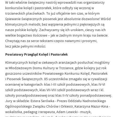
W taki właśnie świąteczny nastrój wprowadzili nas organizatorzy
konkursów kolęd i pastorałek, które odbyły się wczoraj w
trzcianeckich placówkach. To już oficjalnie ten czas, w którym
śpiewanie świątecznych piosenek jest absolutnie dozwolone! Wśród
klimatycznych melodii, bez wątpienia jednymi z piękniejszych są
nasze polskie kolędy. Zachwycamy się ich urokiem, cieszy nas ich
wielkie bogactwo ilościowe – jak w żadnym innym kraju na świecie.
Chwytają nas za serce tekstami często naiwnymi i prostymi,
lecz jakże pełnymi miłości.
Powiatowy Przegląd Kolęd i Pastorałek
Klimatycznych kolęd w ciekawych aranżacjach posłuchać mogliśmy
w Młodzieżowym Domu Kultury w Trzciance, gdzie kolejny już rok
goszczono uczestników Powiatowego Konkursu Kolęd, Pastorałek
i Piosenek Świątecznych. 85 uczestników zmagało się w rywalizacji
ocenianej w kategoriach: klas I-III szkół podstawowych, klas IV-VI
szkół podstawowych, klas VII-VIII szkół podstawowych wraz I kl.
szkoły ponadpodstawowej oraz klas II-IV szkoły ponadpodstawowej.
Jury w składzie: Estera Serówka - Prezes Oddziału Nadnoteckiego
Ogólnopolskiego Związku Chórów i Orkiestr, Katarzyna Mazur-Kina -
wokalistka, pedagog i terapeuta, Adam Lewicki - muzyk,