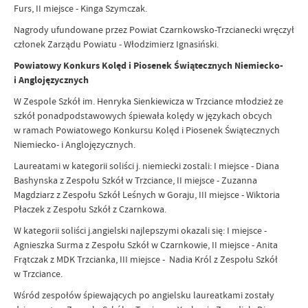
Furs, II miejsce - Kinga Szymczak.
Nagrody ufundowane przez Powiat Czarnkowsko-Trzcianecki wręczył
członek Zarządu Powiatu - Włodzimierz Ignasiński.
Powiatowy Konkurs Kolęd i Piosenek Świątecznych Niemiecko-
i Anglojęzycznych
W Zespole Szkół im. Henryka Sienkiewicza w Trzciance młodzież ze
szkół ponadpodstawowych śpiewała kolędy w językach obcych
w ramach Powiatowego Konkursu Kolęd i Piosenek Świątecznych
Niemiecko- i Anglojęzycznych.
Laureatami w kategorii soliści j. niemiecki zostali: I miejsce - Diana
Bashynska z Zespołu Szkół w Trzciance, II miejsce - Zuzanna
Magdziarz z Zespołu Szkół Leśnych w Goraju, III miejsce - Wiktoria
Płaczek z Zespołu Szkół z Czarnkowa.
W kategorii soliści j.angielski najlepszymi okazali się: I miejsce -
Agnieszka Surma z Zespołu Szkół w Czarnkowie, II miejsce - Anita
Frątczak z MDK Trzcianka, III miejsce - Nadia Król z Zespołu Szkół
w Trzciance.
Wśród zespołów śpiewających po angielsku laureatkami zostały