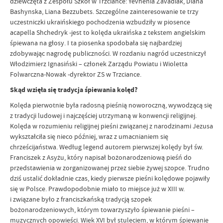
dziewczęta z Zespołu Szkół w Trzciance: Yevhenia Zavadiak, Diana
Bashynska, Liana Bezzubets. Szczególne zainteresowanie te trzy
uczestniczki ukraińskiego pochodzenia wzbudziły w piosence
acapella Shchedryk -jest to kolęda ukraińska z tekstem angielskim
śpiewana na głosy. I ta piosenka spodobała się najbardziej
zdobywając nagrodę publiczności. W rozdaniu nagród uczestniczył
Włodzimierz Ignasiński – członek Zarządu Powiatu i Wioletta
Folwarczna-Nowak -dyrektor ZS w Trzciance.
Skąd wzięła się tradycja śpiewania kolęd?
Kolęda pierwotnie była radosną pieśnią noworoczną, wywodzącą się
z tradycji ludowej i najczęściej utrzymaną w konwencji religijnej.
Kolęda w rozumieniu religijnej pieśni związanej z narodzinami Jezusa
wykształciła się nieco później, wraz z umacnianiem się
chrześcijaństwa. Według legend autorem pierwszej kolędy był św.
Franciszek z Asyżu, który napisał bożonarodzeniową pieśń do
przedstawienia w zorganizowanej przez siebie żywej szopce. Trudno
dziś ustalić dokładnie czas, kiedy pierwsze pieśni kolędowe pojawiły
się w Polsce. Prawdopodobnie miało to miejsce już w XIII w.
i związane było z franciszkańską tradycją szopek
bożonarodzeniowych, którym towarzyszyło śpiewanie pieśni –
muzycznych opowieści. Wiek XVI był stuleciem, w którym śpiewanie