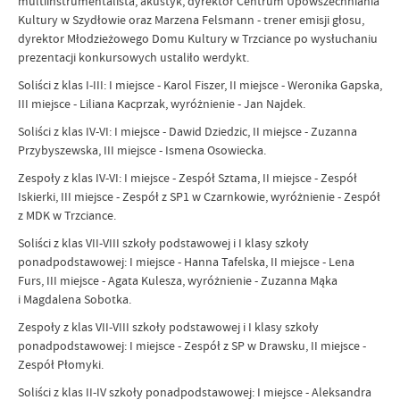
multiinstrumentalista, akustyk, dyrektor Centrum Upowszechniania
Kultury w Szydłowie oraz Marzena Felsmann - trener emisji głosu,
dyrektor Młodzieżowego Domu Kultury w Trzciance po wysłuchaniu
prezentacji konkursowych ustaliło werdykt.
Soliści z klas I-III: I miejsce - Karol Fiszer, II miejsce - Weronika Gapska,
III miejsce - Liliana Kacprzak, wyróżnienie - Jan Najdek.
Soliści z klas IV-VI: I miejsce - Dawid Dziedzic, II miejsce - Zuzanna
Przybyszewska, III miejsce - Ismena Osowiecka.
Zespoły z klas IV-VI: I miejsce - Zespół Sztama, II miejsce - Zespół
Iskierki, III miejsce - Zespół z SP1 w Czarnkowie, wyróżnienie - Zespół
z MDK w Trzciance.
Soliści z klas VII-VIII szkoły podstawowej i I klasy szkoły
ponadpodstawowej: I miejsce - Hanna Tafelska, II miejsce - Lena
Furs, III miejsce - Agata Kulesza, wyróżnienie - Zuzanna Mąka
i Magdalena Sobotka.
Zespoły z klas VII-VIII szkoły podstawowej i I klasy szkoły
ponadpodstawowej: I miejsce - Zespół z SP w Drawsku, II miejsce -
Zespół Płomyki.
Soliści z klas II-IV szkoły ponadpodstawowej: I miejsce - Aleksandra