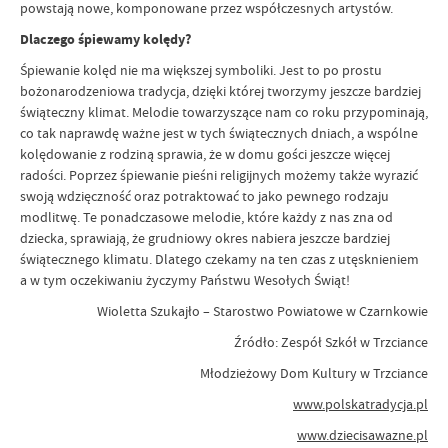
powstają nowe, komponowane przez współczesnych artystów.
Dlaczego śpiewamy kolędy?
Śpiewanie kolęd nie ma większej symboliki. Jest to po prostu
bożonarodzeniowa tradycja, dzięki której tworzymy jeszcze bardziej
świąteczny klimat. Melodie towarzyszące nam co roku przypominają,
co tak naprawdę ważne jest w tych świątecznych dniach, a wspólne
kolędowanie z rodziną sprawia, że w domu gości jeszcze więcej
radości. Poprzez śpiewanie pieśni religijnych możemy także wyrazić
swoją wdzięczność oraz potraktować to jako pewnego rodzaju
modlitwę. Te ponadczasowe melodie, które każdy z nas zna od
dziecka, sprawiają, że grudniowy okres nabiera jeszcze bardziej
świątecznego klimatu. Dlatego czekamy na ten czas z utęsknieniem
a w tym oczekiwaniu życzymy Państwu Wesołych Świąt!
Wioletta Szukajło – Starostwo Powiatowe w Czarnkowie
Źródło: Zespół Szkół w Trzciance
Młodzieżowy Dom Kultury w Trzciance
www.polskatradycja.pl
www.dziecisawazne.pl