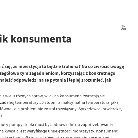
nik konsumenta
się, że inwestycja ta będzie trafiona? Na co zwrócić uwagę
zczegółowo tym zagadnieniom, korzystając z konkretnego
eźć odpowiedzi na te pytania i lepiej zrozumieć, jak
z wielu różnych spraw, w jakich konsumenci zwracają się
ć zadanej temperatury 55 stopni, a maksymalna temperatura, jaką
ównej, ale problem nie został rozwiązany. Sprzedawca i stwierdził,
a.
ór mocy pompy ciepła musi być odpowiedni do zapotrzebowania
ą kwestią jest weryfikacja umiejętności montażysty. Konsument
ości systemu. Ważne jest również zapoznanie się z warunkami