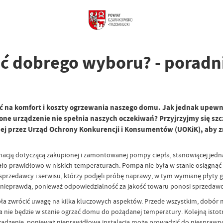
ać dobrego wyboru? - porad
 na komfort i koszty ogrzewania naszego domu. Jak jednak upewnić 
one urządzenie nie spełnia naszych oczekiwań? Przyjrzyjmy się s
 przez Urząd Ochrony Konkurencji i Konsumentów (UOKiK), aby znal
cją dotyczącą zakupionej i zamontowanej pompy ciepła, stanowiącej jedną 
iałało prawidłowo w niskich temperaturach. Pompa nie była w stanie osiągną
sprzedawcy i serwisu, którzy podjęli próbę naprawy, w tym wymianę płyty gł
ię nieprawdą, ponieważ odpowiedzialność za jakość towaru ponosi sprzedawc
iepła zwrócić uwagę na kilka kluczowych aspektów. Przede wszystkim, dob
ie będzie w stanie ogrzać domu do pożądanej temperatury. Kolejną istotn
rządzenie, ponieważ nieprawidłowa instalacja może prowadzić do niesprawn