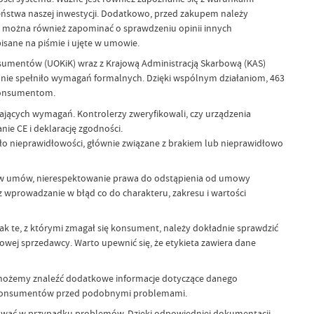
eństwa naszej inwestycji. Dodatkowo, przed zakupem należy
e można również zapominać o sprawdzeniu opinii innych
isane na piśmie i ujęte w umowie.
nsumentów (UOKiK) wraz z Krajową Administracją Skarbową (KAS)
ła nie spełniło wymagań formalnych. Dzięki wspólnym działaniom, 463
 konsumentom.
jących wymagań. Kontrolerzy zweryfikowali, czy urządzenia
ie CE i deklarację zgodności.
o nieprawidłowości, głównie związane z brakiem lub nieprawidłowo
ów umów, nierespektowanie prawa do odstąpienia od umowy
 wprowadzanie w błąd co do charakteru, zakresu i wartości
k te, z którymi zmagał się konsument, należy dokładnie sprawdzić
owej sprzedawcy. Warto upewnić się, że etykieta zawiera dane
e możemy znaleźć dodatkowe informacje dotyczące danego
ch konsumentów przed podobnymi problemami.
ępować w przypadku problemów. Dzięki odpowiedniej dokumentacji