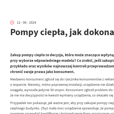
12 - 06 - 2024
Pompy ciepła, jak dokon
Zakup pompy ciepła to decyzja, która może znacząco wpłynąć
przy wyborze odpowiedniego modelu? Co zrobić, jeśli zakupi
przykładu oraz wyników najnowszej kontroli przeprowadzonej
chronić swoje prawa jako konsument.
Niedawno konsument zgłosił się do rzecznika konsumentów z reklama
o wsparcie. Niestety, mimo poprawnej instalacji, urządzenie nie dz
osiągała, wynosiła jedynie 30 stopni. Konsument zgłosił problem do 
że nie ma decyzyjności w kwestii wymiany urządzenia, co okazało s
Przypadek ten pokazuje, jak ważne jest, aby przy zakupie pompy c
cieplnego budynku. Zbyt mała moc urządzenia spowoduje, że pompa n
powinien sprawdzić kwalifikacje i doświadczenie firmy montującej u