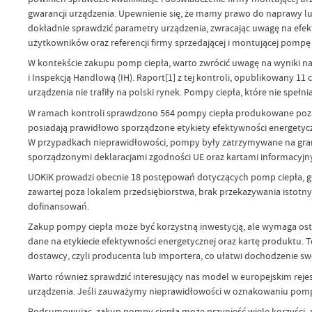
gwarancji urządzenia. Upewnienie się, że mamy prawo do naprawy lu
dokładnie sprawdzić parametry urządzenia, zwracając uwagę na efek
użytkowników oraz referencji firmy sprzedającej i montującej pompę
W kontekście zakupu pomp ciepła, warto zwrócić uwagę na wyniki n
i Inspekcją Handlową (IH). Raport[1] z tej kontroli, opublikowany 
urządzenia nie trafiły na polski rynek. Pompy ciepła, które nie spe
W ramach kontroli sprawdzono 564 pompy ciepła produkowane poza U
posiadają prawidłowo sporządzone etykiety efektywności energetycz
W przypadkach nieprawidłowości, pompy były zatrzymywane na grani
sporządzonymi deklaracjami zgodności UE oraz kartami informacyj
UOKiK prowadzi obecnie 18 postępowań dotyczących pomp ciepła, 
zawartej poza lokalem przedsiębiorstwa, brak przekazywania istotn
dofinansowań.
Zakup pompy ciepła może być korzystną inwestycją, ale wymaga ostr
dane na etykiecie efektywności energetycznej oraz kartę produktu. 
dostawcy, czyli producenta lub importera, co ułatwi dochodzenie sw
Warto również sprawdzić interesujący nas model w europejskim rej
urządzenia. Jeśli zauważymy nieprawidłowości w oznakowaniu pomp 
Podsumowując, zakup pompy ciepła może przynieść wiele korzyści, a