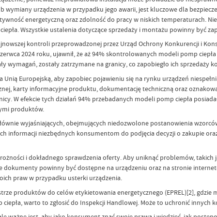
b wymiany urządzenia w przypadku jego awarii, jest kluczowe dla bezpiecz
tywność energetyczną oraz zdolność do pracy w niskich temperaturach. Ni
 ciepła. Wszystkie ustalenia dotyczące sprzedaży i montażu powinny być zap
ajnowszej kontroli przeprowadzonej przez Urząd Ochrony Konkurencji i Ko
11 czerwca 2024 roku, ujawnił, że aż 94% skontrolowanych modeli pomp ciep
łniały wymagań, zostały zatrzymane na granicy, co zapobiegło ich sprzedaży
nią Europejską, aby zapobiec pojawieniu się na rynku urządzeń niespełnia
nej, karty informacyjne produktu, dokumentację techniczną oraz oznakowan
cy. W efekcie tych działań 94% przebadanych modeli pomp ciepła posiadał
nymi produktów.
głównie wyjaśniających, obejmujących niedozwolone postanowienia wzorc
ych informacji niezbędnych konsumentom do podjęcia decyzji o zakupie oraz
ożności i dokładnego sprawdzenia oferty. Aby uniknąć problemów, takich ja
Te dokumenty powinny być dostępne na urządzeniu oraz na stronie internet
oich praw w przypadku usterki urządzenia.
estrze produktów do celów etykietowania energetycznego (EPREL)[2], gdzi
ciepła, warto to zgłosić do Inspekcji Handlowej. Może to uchronić inny
le ważne jest, aby jako konsument znać swoje prawa i wiedzieć, jak post