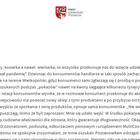
zny, kosiarka a nawet wiertarka, to wszystko przekonuje nas do wzięcia ud
rwał pandemię". Dzwoniąc do konsumentów handlarze w taki sposób zachęcaj
a na terenie Wielkopolski, gdyż konsumenci sami zgłaszają się z prośbą o
, oszukanych podczas „pokazów” nawet na kwoty sięgające kilkunastu tysięcy z
 Z relacji konsumentów wynika, że w rozmowie konsultant przekonuje do akcj
 miejscowości ma powstać nowy sklep z tymi produktami a po przybyciu ot
jściu ze spotkania z serią produktów, opisuje sama konsumentka: „Nie wie
uszczają, mimo że byli zaproszeni. Mnie się udało wejść. W środku pokazy
udowne właściwości dla zdrowia, który gwarantuje długowieczność. Okazał
D,ozonatorem, poduszką, odkurzaczem pionowym i urządzeniem MultiCooker
o w domu na spokojnie zrozumiałam, że mnie oszukali. Postanowiłam odstąpi
pewno się z nami skontaktuje w dniu jutrzejszym. Niestety nikt się nie odezw