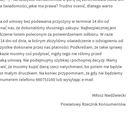
 ma świadomości, jakie ma prawa? Trudno ocenić, dlatego warto
ia od umowy bez podawania przyczyny w terminie 14 dni od
nać nas, że dokonaliśmy słusznego zakupu. Najbezpieczniej jest
czenie listem poleconym za potwierdzeniem odbioru. W razie
 14 dni od dnia, w którym złożyliśmy oświadczenie o odstąpieniu od
ystkie dokonane przez nas płatności. Podkreślam, że takie sprawy
pokazie musimy coś podpisać, nigdy tego nie róbmy przed
z taką umową. Nie podejmujmy szybkiej i pochopnej decyzji. Mamy
wić, że musimy kupić daną rzecz natychmiast, bo potem nie będzie
e jest małym druczkiem. Na koniec przypominam, że gdy nie będziemy
numerem telefonu 660753160 lub wysyłając e-mail:
Miłosz Niedźwiecki
Powiatowy Rzecznik Konsumentów