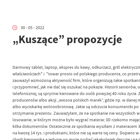
30 - 05 - 2022
„Kuszące” propozycje
Darmowy tablet, laptop, ekspres do kawy, odkurzacz, grill elektryc
właściwościach" i "towar prosto od polskiego producenta, co przet
zauważył wzmożoną aktywność firm, które organizują takie spotkani
i przypomnieć, jak nie dać się oszukać na pokazie. Historii seniorów
telefonicznej, są sprytnie kierowane do osób powyżej 40 roku życia.
producentów albo akcji „wiosna polskich marek”, gdzie np. w danej
albo wyciskarkę wolnoobrotową. Jakie są odczucia konsumentki po wy
otrzymania prezentu. Zauważyłam, że na spotkanie nie wszystkich wp
losowanie, w którym można było wygrać materac 3D rzekomo mający c
kilka dokumentów. Ostatecznie ze spotkania wyszłam z materacem 3
na kwotę 14 tys. i produktami, które nie są warte tej ceny. Dopier
chwili kierownika a jedynie on może podjąć jakąkolwiek decyzję i na 