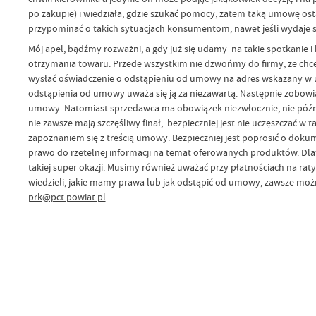
po zakupie) i wiedziała, gdzie szukać pomocy, zatem taką umowę osta
przypominać o takich sytuacjach konsumentom, nawet jeśli wydaje si
Mój apel, bądźmy rozważni, a gdy już się udamy na takie spotkani
otrzymania towaru. Przede wszystkim nie dzwońmy do firmy, że chcem
wysłać oświadczenie o odstąpieniu od umowy na adres wskazany w u
odstąpienia od umowy uważa się ją za niezawartą. Następnie zobowią
umowy. Natomiast sprzedawca ma obowiązek niezwłocznie, nie późnie
nie zawsze mają szczęśliwy finał, bezpieczniej jest nie uczęszczać 
zapoznaniem się z treścią umowy. Bezpieczniej jest poprosić o dokum
prawo do rzetelnej informacji na temat oferowanych produktów. Dla
takiej super okazji. Musimy również uważać przy płatnościach na rat
wiedzieli, jakie mamy prawa lub jak odstąpić od umowy, zawsze m
prk@pct.powiat.pl