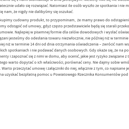
tecznie udało się rozwiązać. Natomiast ile osób wyszło ze spotkania i nie
ę nam, że nigdy nie dalibyśmy się oszukać.
e i kupimy cudowny produkt, to przypominam, że mamy prawo do odstąpien
y odstąpić od umowy, gdyż często przedstawiciele będą się starali przeko
mowie. Najlepiej w pisemnej formie dla celów dowodowych i wysłać oświad
zani jesteśmy do odesłania towaru niezwłocznie, nie później niż w terminie
j niż w terminie 14 dni od dnia otrzymania oświadczenia – zwrócić nam wsz
w takich spotkaniach i nie podawać danych osobowych. Gdy okaże się, że na 
enty i zapoznać się z nimi w domu, aby ocenić, jakie jest ryzyko związane 
tego warto dopytać o ich właściwości, porównać ceny. Nie dajmy sobie wmó
y. Warto przeczytać umowę i załączniki do niej, włącznie z tym, co napisan
ożna uzyskać bezpłatną pomoc u Powiatowego Rzecznika Konsumentów pod 