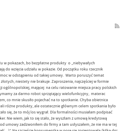
ziału w pokazach, bo bezpłatne produkty o „niebywałych
ą do wzięcia udziału w pokazie. Od początku roku rzecznik
 pomoc w odstąpieniu od takiej umowy. Warto poruszyć temat
łotych, niestety nie brakuje. Zaproszenia, najczęściej w formie
i ogólnopolskiej, mającej na celu ratowanie miejsca pracy polskich
rzymamy za darmo robot sprzątający wielofunkcyjny, materac
m, co mnie skusiło pojechać na to spotkanie. Chyba obietnica
wali różne produkty, ale ostatecznie głównym celem spotkania było
o się, że to mój los wygrał. Dla formalności musiałam podpisać
. Nie wiem, jak to się stało, że wyszłam z umową kredytową
ć od umowy zadzwoniłem do firmy a tam usłyszałem, że nie ma w tej
ał(…)”.
Na szczęście konsumentka w porę się zorientowała (kilka dni