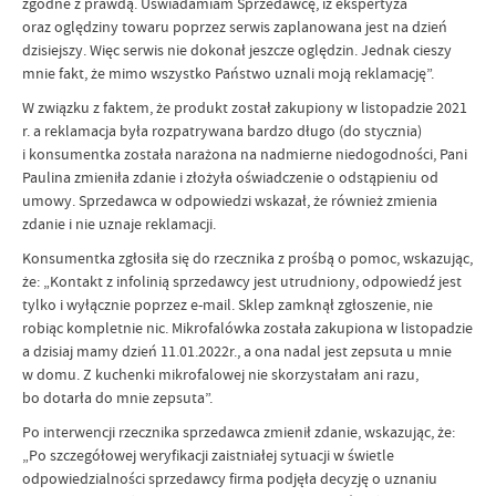
zgodne z prawdą. Uświadamiam Sprzedawcę, iż ekspertyza
oraz oględziny towaru poprzez serwis zaplanowana jest na dzień
dzisiejszy. Więc serwis nie dokonał jeszcze oględzin. Jednak cieszy
mnie fakt, że mimo wszystko Państwo uznali moją reklamację”.
W związku z faktem, że produkt został zakupiony w listopadzie 2021
r. a reklamacja była rozpatrywana bardzo długo (do stycznia)
i konsumentka została narażona na nadmierne niedogodności, Pani
Paulina zmieniła zdanie i złożyła oświadczenie o odstąpieniu od
umowy. Sprzedawca w odpowiedzi wskazał, że również zmienia
zdanie i nie uznaje reklamacji.
Konsumentka zgłosiła się do rzecznika z prośbą o pomoc, wskazując,
że: „Kontakt z infolinią sprzedawcy jest utrudniony, odpowiedź jest
tylko i wyłącznie poprzez e-mail. Sklep zamknął zgłoszenie, nie
robiąc kompletnie nic. Mikrofalówka została zakupiona w listopadzie
a dzisiaj mamy dzień 11.01.2022r., a ona nadal jest zepsuta u mnie
w domu. Z kuchenki mikrofalowej nie skorzystałam ani razu,
bo dotarła do mnie zepsuta”.
Po interwencji rzecznika sprzedawca zmienił zdanie, wskazując, że:
„Po szczegółowej weryfikacji zaistniałej sytuacji w świetle
odpowiedzialności sprzedawcy firma podjęła decyzję o uznaniu