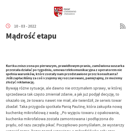
10 - 03 - 2022
Mądrość etapu
Kurtka zniszczona po pierwszym, prawidłowym praniu, zamówiona suszarka
przestała działać po tygodniu, umowa telekomunikacyjna z operatorem nie
spełnia warunków, które zostały nam przedstawione przez konsultanta?
Jeśli zapłaciliśmy za coś i czujemy się rozczarowani, pamiętajmy, że możemy
złożyć reklamację.
Bywają różne sytuacje, ale dawno nie otrzymałem sprawy, w której
sprzedawca tak często zmieniał zdanie, a jak już podjął decyzję, to
okazało się, że towaru nawet nie miał, ale twierdził, że serwis towar
zbadał. Taka przygoda spotkała Panią Paulinę, która zakupiła nową
kuchenkę mikrofalową z wadą: „Po wyjęciu towaru z opakowania,
kuchenka mikrofalowa została zamontowana i podłączona do
prądu, od razu zaczęła pikać. Początkowo pomyślałam, że wystarczy