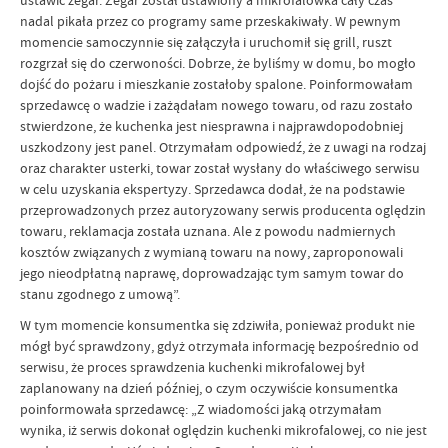
ustawić zegar. Zegar został ustawiony a mikrofalówka cały czas
nadal pikała przez co programy same przeskakiwały. W pewnym
momencie samoczynnie się załączyła i uruchomił się grill, ruszt
rozgrzał się do czerwoności. Dobrze, że byliśmy w domu, bo mogło
dojść do pożaru i mieszkanie zostałoby spalone. Poinformowałam
sprzedawcę o wadzie i zażądałam nowego towaru, od razu zostało
stwierdzone, że kuchenka jest niesprawna i najprawdopodobniej
uszkodzony jest panel. Otrzymałam odpowiedź, że z uwagi na rodzaj
oraz charakter usterki, towar został wysłany do właściwego serwisu
w celu uzyskania ekspertyzy. Sprzedawca dodał, że na podstawie
przeprowadzonych przez autoryzowany serwis producenta oględzin
towaru, reklamacja została uznana. Ale z powodu nadmiernych
kosztów związanych z wymianą towaru na nowy, zaproponowali
jego nieodpłatną naprawę, doprowadzając tym samym towar do
stanu zgodnego z umową”.
W tym momencie konsumentka się zdziwiła, ponieważ produkt nie
mógł być sprawdzony, gdyż otrzymała informację bezpośrednio od
serwisu, że proces sprawdzenia kuchenki mikrofalowej był
zaplanowany na dzień później, o czym oczywiście konsumentka
poinformowała sprzedawcę: „Z wiadomości jaką otrzymałam
wynika, iż serwis dokonał oględzin kuchenki mikrofalowej, co nie jest