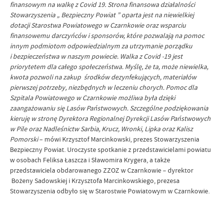
finansowym na walkę z Covid 19. Strona finansowa działalności
Stowarzyszenia „ Bezpieczny Powiat ” oparta jest na niewielkiej
dotacji Starostwa Powiatowego w Czarnkowie oraz wsparciu
finansowemu darczyńców i sponsorów, które pozwalają na pomoc
innym podmiotom odpowiedzialnym za utrzymanie porządku
i bezpieczeństwa w naszym powiecie. Walka z Covid -19 jest
priorytetem dla całego społeczeństwa. Myślę, że ta, może niewielka,
kwota pozwoli na zakup środków dezynfekujących, materiałów
pierwszej potrzeby, niezbędnych w leczeniu chorych.
Pomoc dla
Szpitala Powiatowego w Czarnkowie możliwa była dzięki
zaangażowaniu się Lasów Państwowych. Szczególne podziękowania
kieruję w stronę Dyrektora Regionalnej Dyrekcji Lasów Państwowych
w Pile oraz Nadleśnictw Sarbia, Krucz, Wronki, Lipka oraz Kalisz
Pomorski
– mówi Krzysztof Marcinkowski, prezes Stowarzyszenia
Bezpieczny Powiat. Uroczyste spotkanie z przedstawicielami powiatu
w osobach Feliksa Łaszcza i Sławomira Krygera, a także
przedstawiciela obdarowanego ZZOZ w Czarnkowie – dyrektor
Bożeny Sadowskiej i Krzysztofa Marcinkowskiego, prezesa
Stowarzyszenia odbyło się w Starostwie Powiatowym w Czarnkowie.