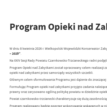
Program Opieki nad Z
W dniu 8 kwietnia 2026 r. Wielkopolski Wojewódzki Konserwator Za
– 2029”
.
Na XXIV Sesji Rady Powiatu Czarnkowsko-Trzcianeckiego radni podjęl
Program Opieki nad Zabytkami został opracowany celem realizacji z
opieki nad zabytkami przez samorządy wszystkich szczebli.
Głównym celem sformułowania Programu jest dążenie do znaczącej 
Formułując Program opieki nad zabytkami przyjęto zadania należące
prawny oraz zarysowano ogólną politykę powiatu w dziedzinie opieki
Powiat czarnkowsko-trzcianecki charakteryzuje się dużą zasobnośc
Program realizowany będzie poprzez wykonywanie wskazanych w nim d