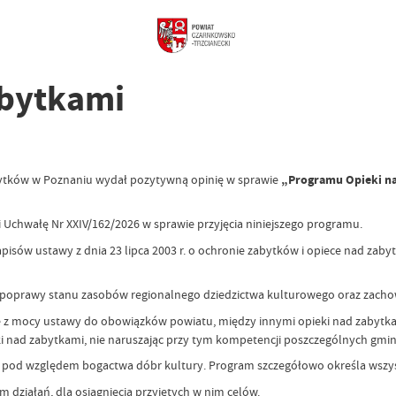
abytkami
bytków w Poznaniu wydał pozytywną opinię w sprawie
„Programu Opieki na
i Uchwałę Nr XXIV/162/2026 w sprawie przyjęcia niniejszego programu.
apisów ustawy z dnia 23 lipca 2003 r. o ochronie zabytków i opiece nad za
poprawy stanu zasobów regionalnego dziedzictwa kulturowego oraz zacho
 z mocy ustawy do obowiązków powiatu, między innymi opieki nad zabytkam
 nad zabytkami, nie naruszając przy tym kompetencji poszczególnych gmin i
ią pod względem bogactwa dóbr kultury. Program szczegółowo określa wszys
ziałań, dla osiągnięcia przyjętych w nim celów.