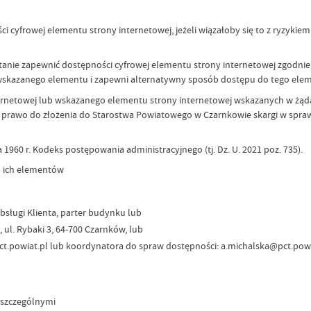
yfrowej elementu strony internetowej, jeżeli wiązałoby się to z ryzykiem
anie zapewnić dostępności cyfrowej elementu strony internetowej zgodni
 wskazanego elementu i zapewni alternatywny sposób dostępu do tego ele
rnetowej lub wskazanego elementu strony internetowej wskazanych w żąd
prawo do złożenia do Starostwa Powiatowego w Czarnkowie skargi w sprawi
a 1960 r. Kodeks postępowania administracyjnego (tj. Dz. U. 2021 poz. 735).
b ich elementów
sługi Klienta, parter budynku lub
ul. Rybaki 3, 64-700 Czarnków, lub
pct.powiat.pl lub koordynatora do spraw dostępności: a.michalska@pct.powi
 szczególnymi