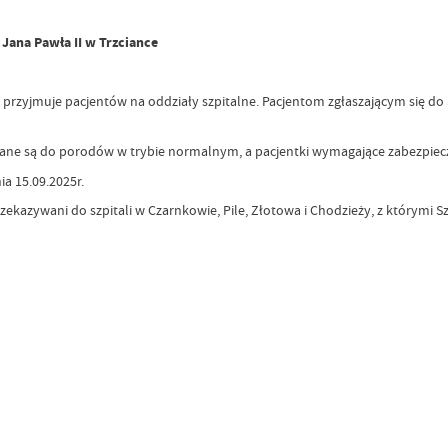
 Jana Pawła II w Trzciance
tal przyjmuje pacjentów na oddziały szpitalne. Pacjentom zgłaszającym się 
e są do porodów w trybie normalnym, a pacjentki wymagające zabezpieczen
ia 15.09.2025r.
zekazywani do szpitali w Czarnkowie, Pile, Złotowa i Chodzieży, z którymi