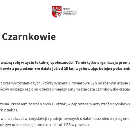
w Czarnkowie
żną rolę w życiu lokalnej społeczności. To nie tylko organizacja promu
owie z powodzeniem działa już od 25 lat, wychowując kolejne pokoleni
raz wyróżnienia tych, którzy wspierali Powiatowe LZS na różnym etapie ic
kańców naszego regionu odebrali między innymi starosta czarnkowsko-trzcia
ia. Prezesem został Marcin Dudziak, wiceprezesem Krzysztof Marcinkowsk
yk Dziabas.
 sukcesów, satysfakcji z podejmowanych działań oraz nieustającej energi
cjatyw oraz dalszego umacniania roli LZS w powiecie.