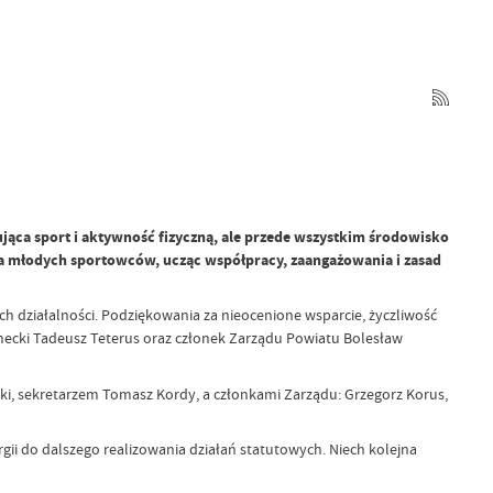
jąca sport i aktywność fizyczną, ale przede wszystkim środowisko
a młodych sportowców, ucząc współpracy, zaangażowania i zasad
h działalności. Podziękowania za nieocenione wsparcie, życzliwość
necki Tadeusz Teterus oraz członek Zarządu Powiatu Bolesław
i, sekretarzem Tomasz Kordy, a członkami Zarządu: Grzegorz Korus,
i do dalszego realizowania działań statutowych. Niech kolejna