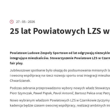
27 - 05 - 2026
25 lat Powiatowych LZS 
Powiatowe Ludowe Zespoły Sportowe od lat odgrywają niezwykle wa
integrujące mieszkańców. Stowarzyszenie Powiatowe LZS w Czarnk
fair play.
Jubileuszowe spotkanie było okazją do podsumowania minionych lat o
i owocną współpracę na rzecz rozwoju sportu oraz integracji miesz
Chwarścianek.
Podczas zebrania przeprowadzono wybory nowych władz Stowarzyszen
Piotr Szymczak, Paweł Piątek, Pavol Antonič, Bartosz Peksa oraz Patr
Nowo wybranym władzom Powiatowych LZS w Czarnkowie życzymy wielu
kadencja będzie czasem owocnej współpracy, realizacji ambitnych ini