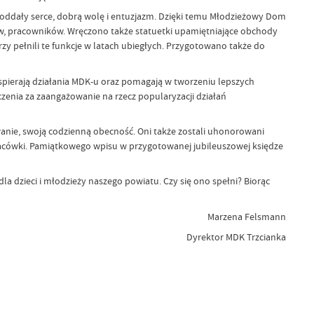
órej oddały serce, dobrą wolę i entuzjazm. Dzięki temu Młodzieżowy Dom
orów, pracowników. Wręczono także statuetki upamiętniające obchody
 pełnili te funkcje w latach ubiegłych. Przygotowano także do
 wspierają działania MDK-u oraz pomagają w tworzeniu lepszych
enia za zaangażowanie na rzecz popularyzacji działań
wanie, swoją codzienną obecność. Oni także zostali uhonorowani
lacówki. Pamiątkowego wpisu w przygotowanej jubileuszowej księdze
dla dzieci i młodzieży naszego powiatu. Czy się ono spełni? Biorąc
Marzena Felsmann
Dyrektor MDK Trzcianka