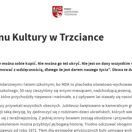
u Kultury w Trzciance
ie można sobie kupić. Nie można go też ukryć. Nie jest on dany wszystkim
zyjmować z wdzięcznością, dlatego że jest darem naszego życia”. Słowa t
endarzowymi i latami szkolnymi, bo MDK to placówka oświatowo-wychowawcz
szkolnego, 50 razy cieszyliśmy się innymi miesiącami, nadchodzącą jesienią
które przychodziły niepewne i nieśmiałe, a z upływem lat stawały się nast
cy przywitali wszystkich obecnych. Jubileusz świętowano w kameralnym gr
i taką decyzję, by zjednoczyć się z rodzinami dzieci ukraińskich, których w
a się z teraźniejszością. Z jednej strony bowiem zostają obudzone i przywo
okoleniom można przybliżyć jej bogatą historię. Trudno odczuwać obojętnoś
cząwszy od roku 1972. Tłem dla występów artystycznych były ujmujące archi