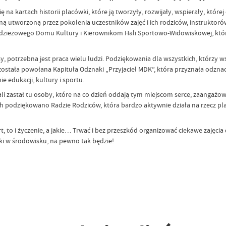
się na kartach historii placówki, które ją tworzyły, rozwijały, wspierały, kt
ziną utworzoną przez pokolenia uczestników zajęć i ich rodziców, instrukt
dzieżowego Domu Kultury i Kierownikom Hali Sportowo-Widowiskowej, którzy
sy, potrzebna jest praca wielu ludzi. Podziękowania dla wszystkich, którzy
ała powołana Kapituła Odznaki „Przyjaciel MDK”, która przyznała odznacz
edukacji, kultury i sportu.
ali zastał tu osoby, które na co dzień oddają tym miejscom serce, zaangażo
h podziękowano Radzie Rodziców, która bardzo aktywnie działa na rzecz p
t, to i życzenie, a jakie… Trwać i bez przeszkód organizować ciekawe zajęcia 
i w środowisku, na pewno tak będzie!