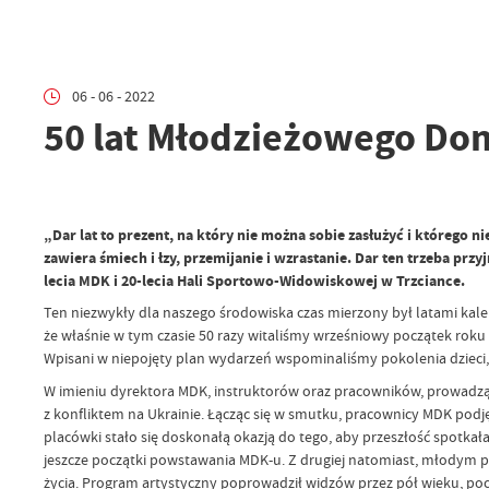
06 - 06 - 2022
50 lat Młodzieżowego Dom
„Dar lat to prezent, na który nie można sobie zasłużyć i którego n
zawiera śmiech i łzy, przemijanie i wzrastanie. Dar ten trzeba pr
lecia MDK i 20-lecia Hali Sportowo-Widowiskowej w Trzciance.
Ten niezwykły dla naszego środowiska czas mierzony był latami kal
że właśnie w tym czasie 50 razy witaliśmy wrześniowy początek roku 
Wpisani w niepojęty plan wydarzeń wspominaliśmy pokolenia dzieci, 
W imieniu dyrektora MDK, instruktorów oraz pracowników, prowadzą
z konfliktem na Ukrainie. Łącząc się w smutku, pracownicy MDK podjęl
placówki stało się doskonałą okazją do tego, aby przeszłość spotkał
jeszcze początki powstawania MDK-u. Z drugiej natomiast, młodym p
życia. Program artystyczny poprowadził widzów przez pół wieku, po