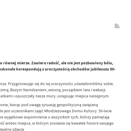
 w równej mierze. Zawiera radość, ale nie jest pozbawiony bólu,
e doskonale korespondują z uroczystością obchodów jubileuszu 50-
a. Przygotowując się do tej uroczystości, uświadomiliśmy sobie,
, zimą, Bożym Narodzeniem, wiosną, początkiem lata i wakacji.
olatkami i opuszczały nasze mury, ustępując miejsca następnym.
onie, biorąc pod uwagę sytuację geopolityczną związaną
iele jest uczestnikami zajęć Młodzieżowego Domu Kultury. 50-lecie
łane wyjątkowe wspomnienia u wszystkich tych, którzy pamiętają
ć wobec miejsca, w którym zostawia się kawałek historii swojego
walne zdjęcia.