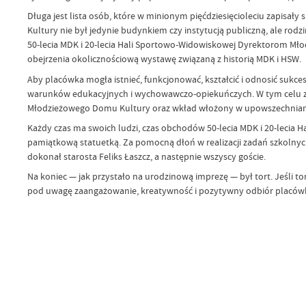
Długa jest lista osób, które w minionym pięćdziesięcioleciu zapisały 
Kultury nie był jedynie budynkiem czy instytucją publiczną, ale rod
50-lecia MDK i 20-lecia Hali Sportowo-Widowiskowej Dyrektorom Mło
obejrzenia okolicznościową wystawę związaną z historią MDK i HSW.
Aby placówka mogła istnieć, funkcjonować, kształcić i odnosić sukce
warunków edukacyjnych i wychowawczo-opiekuńczych. W tym celu zost
Młodzieżowego Domu Kultury oraz wkład włożony w upowszechnianie 
Każdy czas ma swoich ludzi, czas obchodów 50-lecia MDK i 20-lecia H
pamiątkową statuetką. Za pomocną dłoń w realizacji zadań szkolnyc
dokonał starosta Feliks Łaszcz, a następnie wszyscy goście.
Na koniec — jak przystało na urodzinową imprezę — był tort. Jeśli tor
pod uwagę zaangażowanie, kreatywność i pozytywny odbiór placówk