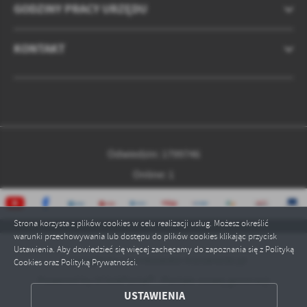
GODZINY PRACY URZĘDU
KONTAKT
Odwiedzin: 1799746
Online: 1
Strona korzysta z plików cookies w celu realizacji usług. Możesz określić
warunki przechowywania lub dostępu do plików cookies klikając przycisk
Ustawienia. Aby dowiedzieć się więcej zachęcamy do zapoznania się z Polityką
Copyright by czarnkowsko-trzcianecki.pl
Cookies oraz Polityką Prywatności.
Powered by
2ClickPortal® - Portale nowej generacji
ZAPISZ WYBRANE
USTAWIENIA