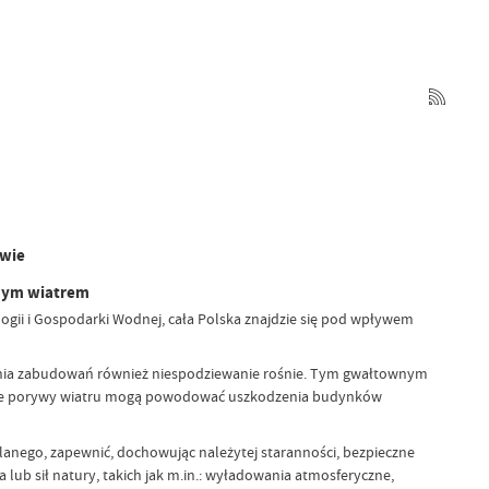
owie
lnym wiatrem
gii i Gospodarki Wodnej, cała Polska znajdzie się pod wpływem
nia zabudowań również niespodziewanie rośnie. Tym gwałtownym
czne porywy wiatru mogą powodować uszkodzenia budynków
lanego, zapewnić, dochowując należytej staranności, bezpieczne
ub sił natury, takich jak m.in.: wyładowania atmosferyczne,