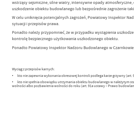
wstrząsy sejsmiczne, silne wiatry, intensywne opady atmosferyczne,
uszkodzenie obiektu budowlanego lub bezpośrednie zagrożenie taki
W celu uniknięcia potencjalnych zagrożeń, Powiatowy Inspektor Na
sytuacji i przepisów prawa.
Ponadto należy przypomnieć, że w przypadku wystąpienia uszkodzeń 
kontrolę bezpiecznego użytkowania uszkodzonego obiektu.
Ponadto Powiatowy Inspektor Nadzoru Budowlanego w Czarnkowie z
Wyciąg z przepisów karnych:
• kto nie zapewnia wykonania okresowej kontroli podlega karze grzywny (art. 
• kto nie spełnia obowiązku utrzymania obiektu budowlanego w należytym stan
wolności albo pozbawienia wolności do roku (art. 91a ustawy – Prawo budowlan