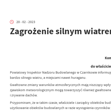
20 - 02 - 2023
Zagrożenie silnym wiatr
Kom
do właścici
Powiatowy Inspektor Nadzoru Budowlanego w Czarnkowie informuje, ż
bardzo silnego wiatru, a miejscami nawet huraganu.
Gwałtowne zmiany warunków atmosferycznych mają niszczący wpływ
zjawiskom meteorologicznym mogą towarzyszyć również gwałtowne o
i zrywanie dachów.
Przypominam, że w takim czasie, właściciele i zarządcy obiektów bu
użytkowanie obiektów budowlanych w razie wystąpienia czynników zew