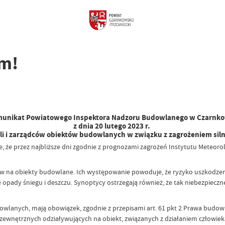
em!
unikat Powiatowego Inspektora Nadzoru Budowlanego w Czarnk
z dnia 20 lutego 2023 r.
eli i zarządców obiektów budowlanych w związku z zagrożeniem si
e przez najbliższe dni zgodnie z prognozami zagrożeń Instytutu Meteorolo
 na obiekty budowlane. Ich występowanie powoduje, że ryzyko uszkodze
pady śniegu i deszczu. Synoptycy ostrzegają również, że tak niebezpie
dowlanych, mają obowiązek, zgodnie z przepisami art. 61 pkt 2 Prawa budow
nętrznych odziaływujących na obiekt, związanych z działaniem człowieka l