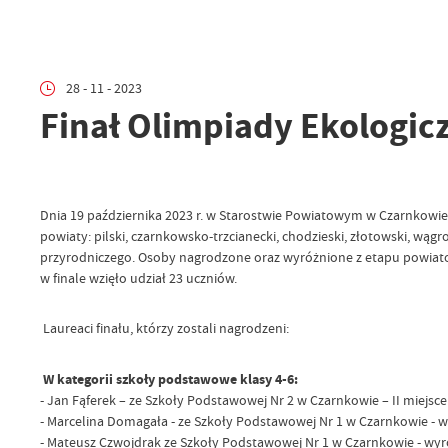
28 - 11 - 2023
Finał Olimpiady Ekologic
Dnia 19 października 2023 r. w Starostwie Powiatowym w Czarnkowi
powiaty: pilski, czarnkowsko-trzcianecki, chodzieski, złotowski, wą
przyrodniczego. Osoby nagrodzone oraz wyróżnione z etapu powiatowe
w finale wzięło udział 23 uczniów.
Laureaci finału, którzy zostali nagrodzeni:
W kategorii szkoły podstawowe klasy 4-6:
- Jan Fąferek – ze Szkoły Podstawowej Nr 2 w Czarnkowie – II miejsce
- Marcelina Domagała - ze Szkoły Podstawowej Nr 1 w Czarnkowie - w
- Mateusz Czwojdrak ze Szkoły Podstawowej Nr 1 w Czarnkowie - wyr