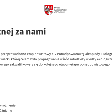
znej za nami
e przeprowadzono etap powiatowy XIV Ponadpowiatowej Olimpiady Ekologic
growiecki, której celem było propagowanie wśród młodzieży wiedzy ekologicz
go zakwalifikowały się do kolejnego etapu - etapu ponadpowiatowego (fina
yróżnienie
óżnienie