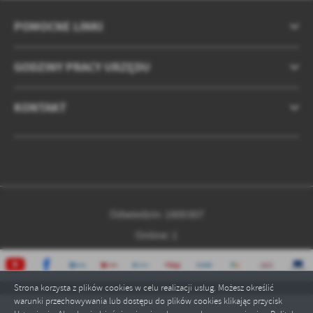
POMOCNE LINKI
GODZINY PRACY URZĘDU
KONTAKT
Odwiedzin: 1800307
Online: 1
Strona korzysta z plików cookies w celu realizacji usług. Możesz określić
warunki przechowywania lub dostępu do plików cookies klikając przycisk