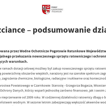
ciance – podsumowanie dzia
izowana przez Wodne Ochotnicze Pogotowie Ratunkowe Województwa
ficjalnego przekazania nowoczesnego sprzętu ratowniczego i ochro
ących warunkach.
 ramach dotacji celowej możliwy był zakup nowoczesnego sprzętu ratownicz
 powierzchnię obszarów wiejskich, narażony jest na szerokie spektrum zag
zagrożenia chemiczne, biologiczne, radiacyjne i nuklearne oraz koniecznoś
arostwa Powiatowego w Czarnkowie: Starostę - Grzegorza Bogacza, Wicesta
 Ochrony Danych, którzy wsparli jednostkę zarówno finansowo, jak i swoi
nieprzerwanie od 2009 roku. W codziennej działalności ratownicy dbają o
eczeństwem wodnym. W sezonie letnim zabezpieczają większość akwenów wo