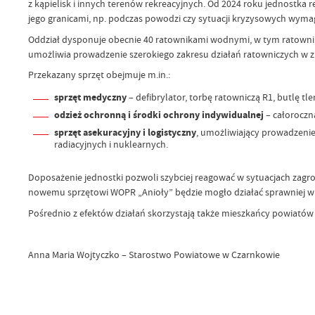
z kąpielisk i innych terenów rekreacyjnych. Od 2024 roku jednostka r
jego granicami, np. podczas powodzi czy sytuacji kryzysowych wymaga
Oddział dysponuje obecnie 40 ratownikami wodnymi, w tym ratownik
umożliwia prowadzenie szerokiego zakresu działań ratowniczych w
Przekazany sprzęt obejmuje m.in.:
sprzęt medyczny
– defibrylator, torbę ratowniczą R1, butlę t
odzież ochronną i środki ochrony indywidualnej
– całoroczną
sprzęt asekuracyjny i logistyczny
, umożliwiający prowadzenie
radiacyjnych i nuklearnych.
Doposażenie jednostki pozwoli szybciej reagować w sytuacjach zagr
nowemu sprzętowi WOPR „Anioły” będzie mogło działać sprawniej w t
Pośrednio z efektów działań skorzystają także mieszkańcy powiatów
Anna Maria Wojtyczko – Starostwo Powiatowe w Czarnkowie