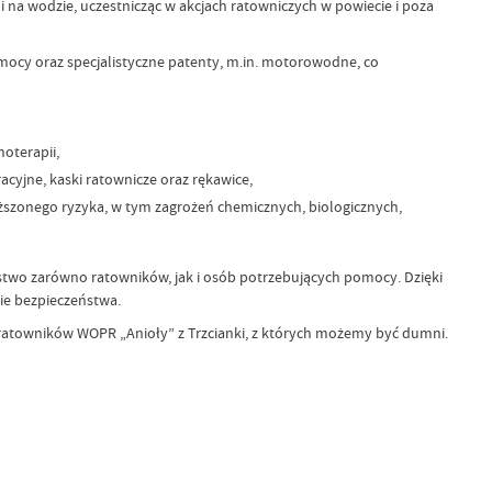
i na wodzie, uczestnicząc w akcjach ratowniczych w powiecie i poza
ocy oraz specjalistyczne patenty, m.in. motorowodne, co
oterapii,
cyjne, kaski ratownicze oraz rękawice,
ższonego ryzyka, w tym zagrożeń chemicznych, biologicznych,
stwo zarówno ratowników, jak i osób potrzebujących pomocy. Dzięki
ie bezpieczeństwa.
 ratowników WOPR „Anioły” z Trzcianki, z których możemy być dumni.