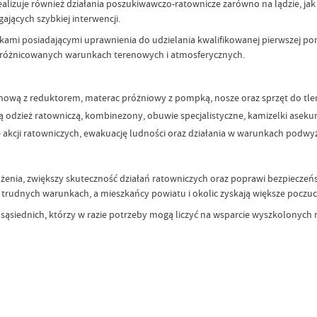
ealizuje również działania poszukiwawczo-ratownicze zarówno na lądzie, jak 
jących szybkiej interwencji.
ami posiadającymi uprawnienia do udzielania kwalifikowanej pierwszej pom
 zróżnicowanych warunkach terenowych i atmosferycznych.
lenową z reduktorem, materac próżniowy z pompką, nosze oraz sprzęt do tlen
 odzież ratowniczą, kombinezony, obuwie specjalistyczne, kamizelki asekura
 akcji ratowniczych, ewakuację ludności oraz działania w warunkach podwy
ożenia, zwiększy skuteczność działań ratowniczych oraz poprawi bezpieczeń
rudnych warunkach, a mieszkańcy powiatu i okolic zyskają większe poczuc
 sąsiednich, którzy w razie potrzeby mogą liczyć na wsparcie wyszkolonych