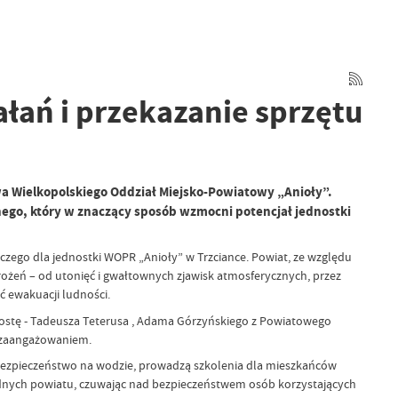
łań i przekazanie sprzętu
 Wielkopolskiego Oddział Miejsko-Powiatowy „Anioły”.
nnego, który w znaczący sposób wzmocni potencjał jednostki
ego dla jednostki WOPR „Anioły” w Trzciance. Powiat, ze względu
rożeń – od utonięć i gwałtownych zjawisk atmosferycznych, przez
ć ewakuacji ludności.
rostę - Tadeusza Teterusa , Adama Górzyńskiego z Powiatowego
m zaangażowaniem.
 bezpieczeństwo na wodzie, prowadzą szkolenia dla mieszkańców
dnych powiatu, czuwając nad bezpieczeństwem osób korzystających