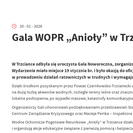
20 - 01 - 2026
Gala WOPR „Anioły” w Trz
W Trzciance odbyła się uroczysta Gala Noworoczna, zorgan
Wydarzenie miało miejsce 19 stycznia br. i było okazją do o
w prowadzeniu działań ratowniczych w trudnych i wymagaj
Dzięki środkom pozyskanym przez Powiat Czarnkowsko-Trzcianecki w
na dużą liczbę akwenów wodnych, rozległe tereny leśne oraz znaczną
lokalne podtopienia, po wypadki masowe, katastrofy komunikacyjne, 
Organizatorzy Gali uhonorowali podziękowaniami przedstawicieli St
Centrum Zarządzania Kryzysowego oraz Macieja Pertka – Inspektora
Wodne Ochotnicze Pogotowie Ratunkowe „Anioły” w Trzciance działa 
i organizują akcje edukacyjne związane z pierwszą pomocą i bezpi