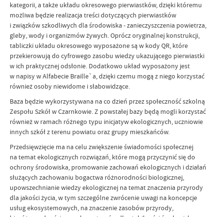
kategorii, a także układu okresowego pierwiastków, dzięki któremu
możliwa będzie realizacja treści dotyczących pierwiastków
i związków szkodliwych dla środowiska - zanieczyszczenia powietrza,
gleby, wody i organizmów żywych. Oprócz oryginalnej konstrukcji,
tabliczki układu okresowego wyposażone są w kody QR, które
przekierowują do cyfrowego zasobu wiedzy ukazującego pierwiastki
w ich praktycznej odsłonie. Dodatkowo układ wyposażony jest
w napisy w Alfabecie Braille`a, dzięki czemu mogą z niego korzystać
również osoby niewidome i słabowidzące.
Baza będzie wykorzystywana na co dzień przez społeczność szkolną
Zespołu Szkół w Czarnkowie. Z powstałej bazy będą mogli korzystać
również w ramach różnego typu inicjatyw ekologicznych, uczniowie
innych szkół z terenu powiatu oraz grupy mieszkańców.
Przedsięwzięcie ma na celu zwiększenie świadomości społecznej
na temat ekologicznych rozwiązań, które mogą przyczynić się do
ochrony środowiska, promowanie zachowań ekologicznych i działań
służących zachowaniu bogactwa różnorodności biologicznej,
upowszechnianie wiedzy ekologicznej na temat znaczenia przyrody
dla jakości życia, w tym szczególne zwrócenie uwagi na koncepcje
usług ekosystemowych, na znaczenie zasobów przyrody,