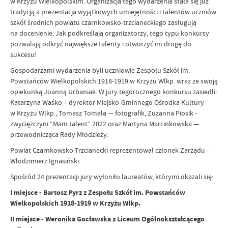
w Krzyżu Wielkopolskim. Organizacja tego wydarzenia stała się już
tradycją a prezentacja wyjątkowych umiejętności i talentów uczniów
szkół średnich powiatu czarnkowsko-trzcianeckiego zasługują
na docenienie. Jak podkreślają organizatorzy, tego typu konkursy
pozwalają odkryć największe talenty i otworzyć im drogę do
sukcesu!
Gospodarzami wydarzenia byli uczniowie Zespołu Szkół im.
Powstańców Wielkopolskich 1918-1919 w Krzyżu Wlkp. wraz ze swoją
opiekunką Joanną Urbaniak. W jury tegorocznego konkursu zasiedli:
Katarzyna Waśko – dyrektor Miejsko-Gminnego Ośrodka Kultury
w Krzyżu Wlkp., Tomasz Tomala — fotografik, Zuzanna Piosik -
zwyciężczyni “Mam talent” 2022 oraz Martyna Marcinkowska —
przewodnicząca Rady Młodzieży.
Powiat Czarnkowsko-Trzcianecki reprezentował członek Zarządu -
Włodzimierz Ignasiński.
Spośród 24 prezentacji jury wyłoniło laureatów, którymi okazali się:
I miejsce - Bartosz Pyrz z Zespołu Szkół im. Powstańców
Wielkopolskich 1918-1919 w Krzyżu Wlkp.
II miejsce - Weronika Gocławska z Liceum Ogólnokształcącego