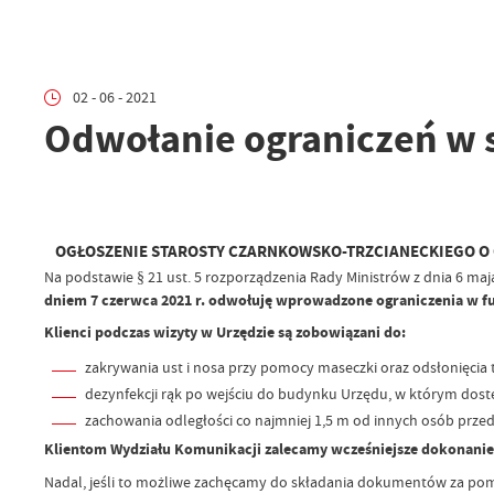
02 - 06 - 2021
Odwołanie ograniczeń w s
OGŁOSZENIE STAROSTY CZARNKOWSKO-TRZCIANECKIEGO
O
Na podstawie § 21 ust. 5 rozporządzenia Rady Ministrów z dnia 6 maj
dniem 7 czerwca 2021 r. odwołuję wprowadzone ograniczenia w f
Klienci podczas wizyty w Urzędzie są zobowiązani do:
zakrywania ust i nosa przy pomocy maseczki oraz odsłonięcia t
dezynfekcji rąk po wejściu do budynku Urzędu, w którym dost
zachowania odległości co najmniej 1,5 m od innych osób prze
Klientom Wydziału Komunikacji zalecamy wcześniejsze dokonanie 
Nadal, jeśli to możliwe zachęcamy do składania dokumentów za pomo