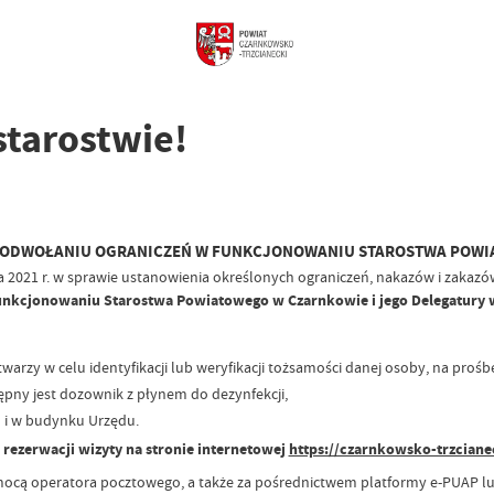
tarostwie!
 ODWOŁANIU OGRANICZEŃ W FUNKCJONOWANIU STAROSTWA POWIA
a 2021 r. w sprawie ustanowienia określonych ograniczeń, nakazów i zakazów
unkcjonowaniu Starostwa Powiatowego w Czarnkowie i jego Delegatury w
warzy w celu identyfikacji lub weryfikacji tożsamości danej osoby, na proś
ępny jest dozownik z płynem do dezynfekcji,
d i w budynku Urzędu.
rezerwacji wizyty na stronie internetowej
https://czarnkowsko-trzciane
cą operatora pocztowego, a także za pośrednictwem platformy e-PUAP lub 