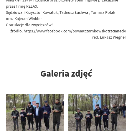
Miejskie PZW w Trzciance oraz przynęty spinningowe przekazane
przez firmę RELAX.
Sędziowali Krzysztof Kowaluk, Tadeusz Łachwa , Tomasz Polak
oraz Kajetan Winkler.
Gratulacje dla zwycięzców!
źródło: https://www.facebook.com/powiatczarnkowskotrzcianecki
red. Łukasz Wegner
Galeria zdjęć