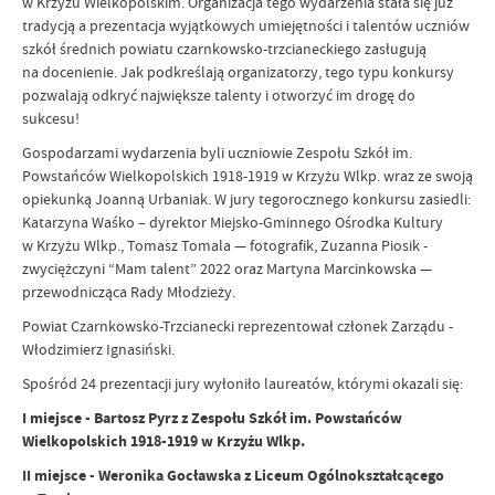
w Krzyżu Wielkopolskim. Organizacja tego wydarzenia stała się już
tradycją a prezentacja wyjątkowych umiejętności i talentów uczniów
szkół średnich powiatu czarnkowsko-trzcianeckiego zasługują
na docenienie. Jak podkreślają organizatorzy, tego typu konkursy
pozwalają odkryć największe talenty i otworzyć im drogę do
sukcesu!
Gospodarzami wydarzenia byli uczniowie Zespołu Szkół im.
Powstańców Wielkopolskich 1918-1919 w Krzyżu Wlkp. wraz ze swoją
opiekunką Joanną Urbaniak. W jury tegorocznego konkursu zasiedli:
Katarzyna Waśko – dyrektor Miejsko-Gminnego Ośrodka Kultury
w Krzyżu Wlkp., Tomasz Tomala — fotografik, Zuzanna Piosik -
zwyciężczyni “Mam talent” 2022 oraz Martyna Marcinkowska —
przewodnicząca Rady Młodzieży.
Powiat Czarnkowsko-Trzcianecki reprezentował członek Zarządu -
Włodzimierz Ignasiński.
Spośród 24 prezentacji jury wyłoniło laureatów, którymi okazali się:
I miejsce - Bartosz Pyrz z Zespołu Szkół im. Powstańców
Wielkopolskich 1918-1919 w Krzyżu Wlkp.
II miejsce - Weronika Gocławska z Liceum Ogólnokształcącego