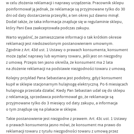
w celu złożenia reklamacji i naprawy urządzenia. Pracownik sklepu
poinformował ją jednak, że reklamacje są przyjmowane tylko do 30
dni od daty dostarczenia przesyłki, a ten okres już dawno minął.
Dodał także, że taka informacja znajduje się w regulaminie sklepu,
który Pani Ewa zaakceptowała podczas zakupu.
Warto wyjaśnić, że zamieszczanie informacji o tak krótkim okresie
reklamacji jest niedozwolonym postanowieniem umownym.
Zgodnie z Art. 43d ust. 1 Ustawy o prawach konsumenta, konsument
może żądać naprawy lub wymiany towaru, jeśli jest on niezgodny
z umową. Przepis ten jasno określa, że konsument ma 2 lata
na złożenie reklamacji na podstawie niezgodności towaru z umową.
Kolejny przykład Pana Sebastiana jest podobny, gdyż konsument
kupił w sklepie stacjonarnym hulajnogę elektryczną. Po 6 miesiącach
hulajnoga przestała działać. Kiedy Pan Sebastian udał się do sklepu
z reklamacją, sprzedawca poinformował go, że reklamacje są
przyjmowane tylko do 3 miesięcy od daty zakupu, a informacja
o tym znajduje się na plakacie w sklepie.
Takie postanowienie jest niezgodne z prawem. Art. 43c ust. 1 Ustawy
o prawach konsumenta jasno mówi, że konsument ma prawo do
reklamacji towaru z tytułu niezgodności towaru z umową przez