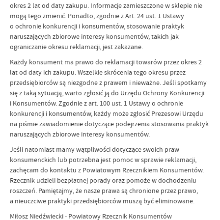
okres 2 lat od daty zakupu. Informacje zamieszczone w sklepie nie
mogą tego zmienić. Ponadto, zgodnie z Art. 24 ust. 1 Ustawy
o ochronie konkurencji i konsumentów, stosowanie praktyk
naruszających zbiorowe interesy konsumentów, takich jak
ograniczanie okresu reklamacji, jest zakazane.
Każdy konsument ma prawo do reklamacji towarów przez okres 2
lat od daty ich zakupu. Wszelkie skrócenia tego okresu przez
przedsiębiorców są niezgodne z prawem i nieważne. Jeśli spotkamy
się z taką sytuacją, warto zgłosić ją do Urzędu Ochrony Konkurencji
i Konsumentów. Zgodnie z art. 100 ust. 1 Ustawy o ochronie
konkurencji i konsumentów, każdy może zgłosić Prezesowi Urzędu
na piśmie zawiadomienie dotyczące podejrzenia stosowania praktyk
naruszających zbiorowe interesy konsumentów.
Jeśli natomiast mamy wątpliwości dotyczące swoich praw
konsumenckich lub potrzebna jest pomoc w sprawie reklamacji,
zachęcam do kontaktu z Powiatowym Rzecznikiem Konsumentów.
Rzecznik udzieli bezpłatnej porady oraz pomoże w dochodzeniu
roszczeń. Pamiętajmy, że nasze prawa są chronione przez prawo,
a nieuczciwe praktyki przedsiębiorców muszą być eliminowane.
Miłosz Niedźwiecki - Powiatowy Rzecznik Konsumentów