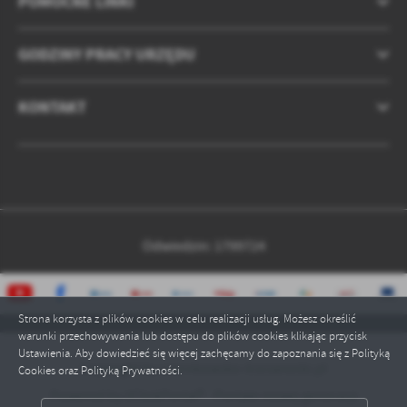
POMOCNE LINKI
GODZINY PRACY URZĘDU
KONTAKT
Odwiedzin: 1799724
Strona korzysta z plików cookies w celu realizacji usług. Możesz określić
warunki przechowywania lub dostępu do plików cookies klikając przycisk
Ustawienia. Aby dowiedzieć się więcej zachęcamy do zapoznania się z Polityką
Copyright by czarnkowsko-trzcianecki.pl
Cookies oraz Polityką Prywatności.
Powered by
2ClickPortal® - Portale nowej generacji
ZAPISZ WYBRANE