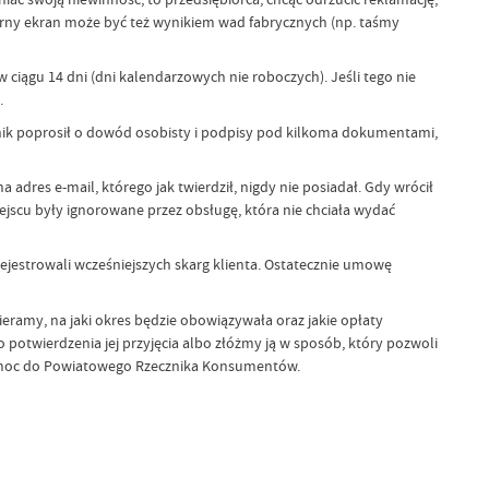
arny ekran może być też wynikiem wad fabrycznych (np. taśmy
 ciągu 14 dni (dni kalendarzowych nie roboczych). Jeśli tego nie
.
ownik poprosił o dowód osobisty i podpisy pod kilkoma dokumentami,
res e-mail, którego jak twierdził, nigdy nie posiadał. Gdy wrócił
scu były ignorowane przez obsługę, która nie chciała wydać
ejestrowali wcześniejszych skarg klienta. Ostatecznie umowę
ramy, na jaki okres będzie obowiązywała oraz jakie opłaty
otwierdzenia jej przyjęcia albo złóżmy ją w sposób, który pozwoli
o pomoc do Powiatowego Rzecznika Konsumentów.