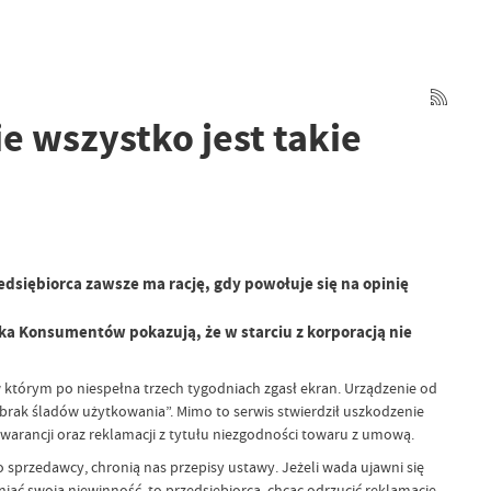
e wszystko jest takie
dsiębiorca zawsze ma rację, gdy powołuje się na opinię
ka Konsumentów pokazują, że w starciu z korporacją nie
tórym po niespełna trzech tygodniach zgasł ekran. Urządzenie od
 „brak śladów użytkowania”. Mimo to serwis stwierdził uszkodzenie
gwarancji oraz reklamacji z tytułu niezgodności towaru z umową.
sprzedawcy, chronią nas przepisy ustawy. Jeżeli wada ujawni się
ać swoją niewinność, to przedsiębiorca, chcąc odrzucić reklamację,