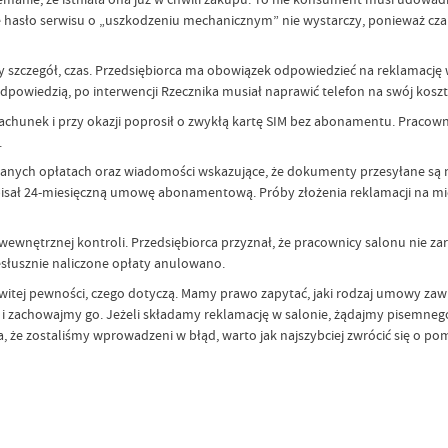
e hasło serwisu o „uszkodzeniu mechanicznym” nie wystarczy, ponieważ cz
y szczegół, czas. Przedsiębiorca ma obowiązek odpowiedzieć na reklamację w
odpowiedzią, po interwencji Rzecznika musiał naprawić telefon na swój koszt
ć rachunek i przy okazji poprosił o zwykłą kartę SIM bez abonamentu. Prac
.
nych opłatach oraz wiadomości wskazujące, że dokumenty przesyłane są na ad
sał 24-miesięczną umowę abonamentową. Próby złożenia reklamacji na miej
nętrznej kontroli. Przedsiębiorca przyznał, że pracownicy salonu nie zar
esłusznie naliczone opłaty anulowano.
ej pewności, czego dotyczą. Mamy prawo zapytać, jaki rodzaj umowy zawie
achowajmy go. Jeżeli składamy reklamację w salonie, żądajmy pisemnego p
ia, że zostaliśmy wprowadzeni w błąd, warto jak najszybciej zwrócić się 