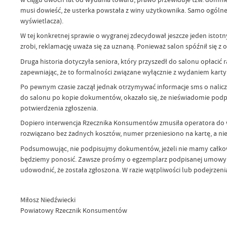
musi dowieść, że usterka powstała z winy użytkownika. Samo ogóln
wyświetlacza).
W tej konkretnej sprawie o wygranej zdecydował jeszcze jeden istotn
zrobi, reklamację uważa się za uznaną. Ponieważ salon spóźnił się z 
Druga historia dotyczyła seniora, który przyszedł do salonu opłaci
zapewniając, że to formalności związane wyłącznie z wydaniem karty
Po pewnym czasie zaczął jednak otrzymywać informacje sms o nalicza
do salonu po kopie dokumentów, okazało się, że nieświadomie podpi
potwierdzenia zgłoszenia.
Dopiero interwencja Rzecznika Konsumentów zmusiła operatora do wew
rozwiązano bez żadnych kosztów, numer przeniesiono na kartę, a ni
Podsumowując, nie podpisujmy dokumentów, jeżeli nie mamy całkowit
będziemy ponosić. Zawsze prośmy o egzemplarz podpisanej umowy i z
udowodnić, że została zgłoszona. W razie wątpliwości lub podejrzen
Miłosz Niedźwiecki
Powiatowy Rzecznik Konsumentów