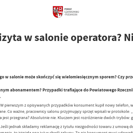
yta w salonie operatora? Ni
o w salonie może skończyć się wielomiesięcznym sporem? Czy prze
cianym abonamentem? Przypadki trafiające do Powiatowego Rzeczni
.
 W pierwszym z opisywanych przypadków konsument kupił nowy telefon, w k
alane. Co ważne, pracownicy salonu przyjmujący sprzęt wpisali w protokole:
wa jest przegrana? Absolutnie nie. Kluczem jest rozróżnienie dwóch trybów: 
Jeśli jednak składamy reklamację z tytułu niezgodności towaru z umową do 
anie, że istniała ona już w chwili zakupu. To nie konsument musi udowadni