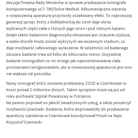
decyzja Prezesa Rady Ministrów w sprawie przekazania tomografu
komputerowego uCT 780/Solve Medical. Kilkumiesięczne starania
o nowoczesną aparaturę przyniosły oczekiwany efekt. To najnowszej
generacji sprzęt, który z dokładnością do 1mm daje obraz
wybranych części ciała z różnych jego stron i pod różnymi kątami.
Dzięki takim badaniom diagnostyka obrazowa jest znacznie szybsza,
a wiele chorób może zostać wykrytych we wczesnym stadium, co
daje możliwość całkowitego wyleczenia. W zależności od badanego
obszaru badanie trwa od kilku do kilkunastu minut. Oczywiście
badanie tomografem to nic innego jak napromieniowanie ciała
promieniami rentgenowskim, ale w nowoczesnej aparaturze jest ono
nie większe niż potrzeba.
Nowy tomograf, który zostanie przekazany ZZOZ w Czarnkowie to
koszt ponad 2 milionów złotych. Takim sprzętem może się już od
roku pochwalić Szpital Powiatowy w Trzciance.
Na pewno poprawił on jakość świadczonych usług, a także poszerzył
możliwości placówki. Działania, które doprowadziły do przekazania
aparatury szpitalowi w Czarnkowie koordynował Poseł na Sejm
Krzysztof Czarnecki.