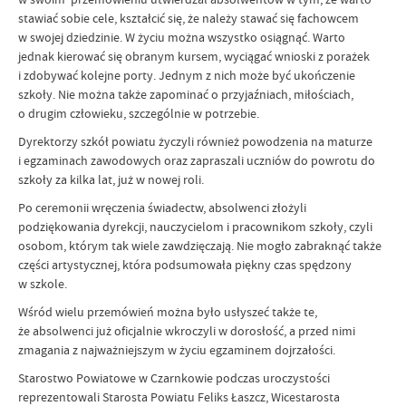
stawiać sobie cele, kształcić się, że należy stawać się fachowcem
w swojej dziedzinie. W życiu można wszystko osiągnąć. Warto
jednak kierować się obranym kursem, wyciągać wnioski z porażek
i zdobywać kolejne porty. Jednym z nich może być ukończenie
szkoły. Nie można także zapominać o przyjaźniach, miłościach,
o drugim człowieku, szczególnie w potrzebie.
Dyrektorzy szkół powiatu życzyli również powodzenia na maturze
i egzaminach zawodowych oraz zapraszali uczniów do powrotu do
szkoły za kilka lat, już w nowej roli.
Po ceremonii wręczenia świadectw, absolwenci złożyli
podziękowania dyrekcji, nauczycielom i pracownikom szkoły, czyli
osobom, którym tak wiele zawdzięczają. Nie mogło zabraknąć także
części artystycznej, która podsumowała piękny czas spędzony
w szkole.
Wśród wielu przemówień można było usłyszeć także te,
że absolwenci już oficjalnie wkroczyli w dorosłość, a przed nimi
zmagania z najważniejszym w życiu egzaminem dojrzałości.
Starostwo Powiatowe w Czarnkowie podczas uroczystości
reprezentowali Starosta Powiatu Feliks Łaszcz, Wicestarosta