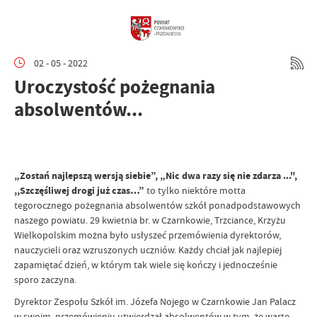
02 - 05 - 2022
Uroczystość pożegnania
absolwentów...
„Zostań najlepszą wersją siebie”, „Nic dwa razy się nie zdarza ...",
,,Szczęśliwej drogi już czas…”
to tylko niektóre motta
tegorocznego pożegnania absolwentów szkół ponadpodstawowych
naszego powiatu. 29 kwietnia br. w Czarnkowie, Trzciance, Krzyżu
Wielkopolskim można było usłyszeć przemówienia dyrektorów,
nauczycieli oraz wzruszonych uczniów. Każdy chciał jak najlepiej
zapamiętać dzień, w którym tak wiele się kończy i jednocześnie
sporo zaczyna.
Dyrektor Zespołu Szkół im. Józefa Nojego w Czarnkowie Jan Palacz
w swoim przemówieniu utwierdzał absolwentów w tym, że warto