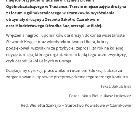
miejsce przypadło w udziale drużynie z Liceum
Ogólnokształcącego w Trzciance. Trzecie miejsce zajęła drużyna
z Liceum Ogólnokształcącego w Czarnkowie. Wyróżnienie
otrzymały drużyny z Zespołu Szkół w Czarnkowie
oraz Młodzieżowego Ośrodka Socjoterapii w Białej.
Wręczenia nagród i upominków dla drużyn dokonali wicestarosta
Sławomir Krygier oraz wicedyrektor Iwona Libera, którzy
podziękowali wszystkim za przybycie i zaprosili za rok na kolejną
edycję turnieju, którego organizatorem będą tegoroczni zwycięzcy,
czyli Zespół Szkół Leśnych w Goraju.
Dziękujemy dyrekcji, pracownikom i uczniom Edukacji Lubasz za
zorganizowanie i sprawne przeprowadzenie tegorocznego konkursu.
Tekst: Jakub Biel
Foto: Jakub Biel, Łukasz Łusiewicz
Red. Wioletta Szukajło – Starostwo Powiatowe w Czarnkowie