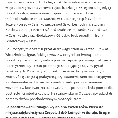
ukształtowanie wśród młodego pokolenia właściwych postaw
w sytuacji zagrożenia zdrowia i życia ludzkiego. W tegorocznej edycji
uczestniczyli uczniowie wraz z opiekunami ze szkół: Liceum
Ogólnokształcące im. St. Staszica w Trzciance, Zespół Szkół im.
Józefa Nojego w Czarnkowie, Zespół Szkół Leśnych im. inż. Jana
Kloski w Goraju, Liceum Ogólnokształcące im. Janka z Czarnkowa
w Czarnkowie oraz Młodzieżowy Ośrodek Socjoterapii im. Ireny
Sendlerowej w Białej.
Po uroczystym otwarciu przez etatowego członka Zarządu Powiatu
Włodzimierza Ignasińskiego wraz z wicedyrektor Iwoną Liberą
uczestnicy rozpoczęli rywalizację w turnieju rozpoczynając od części
teoretycznej, czyli testu pisemnego składającego się z 30 pytań
zamkniętych. Po rozwiązaniu testu pierwsza drużyna wyruszyła
zmierzyć się z częścią praktyczną, czyli stanowiskami pozoracyjnymi.
Na stanowisku nr 1 uczestnicy mieli udzielić pomocy rannemu
woźnemu w kotłowni. Na stanowisku nr 2 potrzebna była pomoc dla
postrzelonej młodej kobiety. Na stanowisku nr 3 uczestnicy udzielali
pomocy dwóm poszkodowanym motocyklistom.
Po podsumowaniu zmagań wyłoniono zwycięzców. Pierwsze
miejsce zajęła drużyna z Zespołu Szkół Leśnych w Goraju. Drugie