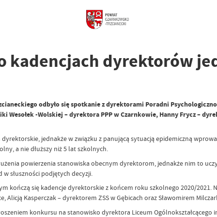
 o kadencjach dyrektorów j
zcianeckiego odbyło się spotkanie z dyrektorami Poradni Psychologicz
Moniki Wesołek -Wolskiej – dyrektora PPP w Czarnkowie, Hanny Frycz – dy
a dyrektorskie, jednakże w związku z panującą sytuacją epidemiczną wpro
ny, a nie dłuższy niż 5 lat szkolnych.
dłużenia powierzenia stanowiska obecnym dyrektorom, jednakże nim to uczyni
d w słuszności podjętych decyzji.
rym kończą się kadencje dyrektorskie z końcem roku szkolnego 2020/2021. 
ce, Alicją Kasperczak – dyrektorem ZSS w Gębicach oraz Sławomirem Milczar
ogłoszeniem konkursu na stanowisko dyrektora Liceum Ogólnokształcącego