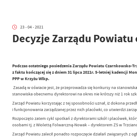
23 - 04 - 2021
Decyzje Zarządu Powiatu
Podczas ostatniego posiedzenia Zarządu Powiatu Czarnkowsko-Tr
z faktu kończącej się z dniem 31 lipca 2021r. 5-letniej kadencji 
PPP w Krzyżu Wlkp.
Zasadą w oświacie jest, że przeprowadza się konkursy na stanowisk
stanowiska obecnemu dyrektorowi na okres nie krótszy niż 1 rok szkol
Zarząd Powiatu korzystając z tej sposobności uznał, iż dokona prze
i funkcjonowania zarządzanej przez nich placówki, co utwierdzi zarzą
Rozpoczęto zatem cykl spotkań z dyrektorami szkół i placówek, któ
osobami tj. z Wiolettą Folwarczną-Nowak – dyrektorem ZS w Trzcian
Zarząd Powiatu zalecił ponadto rozpoczęcie działań związanych z 