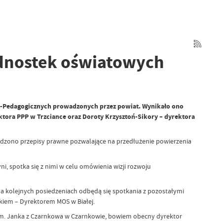
ednostek oświatowych
no-Pedagogicznych prowadzonych przez powiat. Wynikało ono
rektora PPP w Trzciance oraz Doroty Krzysztoń-Sikory – dyrektora
wadzono przepisy prawne pozwalające na przedłużenie powierzenia
, spotka się z nimi w celu omówienia wizji rozwoju
Na kolejnych posiedzeniach odbędą się spotkania z pozostałymi
kiem – Dyrektorem MOS w Białej.
 im. Janka z Czarnkowa w Czarnkowie, bowiem obecny dyrektor