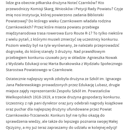
lidze gra obecnie piłkarska drużyna Noteć Czarnków? Kto
przewodniczy Komisji Skarg, Wniosków i Petycji Rady Powiatu? Czyje
imię nosi instytucja, której powierzono zadania Biblioteki
Powiatowej? Do którego wieku Czarnkowem władała rodzina
Czarnkowskich? Przez które miasta powiatu przebiega
międzynarodowa trasa rowerowa Euro Route R-1? To tylko niektóre
z wielu pytań, z którymi musieli zmierzyć się uczestnicy konkursu.
Poziom wiedzy był na tyle wyrównany, że należało przeprowadzić
dogrywkę, do której stanęły 3 drużyny. Nad prawidłowym
przebiegiem konkursu czuwało jury w składzie: Agnieszka Nowak
z Wydziału Edukacji oraz Marta Burakowska z Wydziału Społecznego
Starostwa Powiatowego w Czarnkowie.
Ostatecznie najlepszy wynik zdobyła drużyna ze Szkół im. Ignacego
Jana Paderewskiego prowadzonych przez Edukację Lubasz, drugie
miejsce zajęły reprezentantki Zespołu Szkół im. Powstańców
Wielkopolskich 1918-1919, a trzecie drużyna gospodarzy konkursu.
Uczestnicy z rąk pani dyrektor oraz jury odebrali nagrody książkowe
oraz puchar dla najlepszej drużyny ufundowane przez Powiat
Czarnkowsko-Trzcianecki. Konkurs był nie tylko okazją do
sprawdzenia wiedzy, ale także do lepszego poznania swojej Małej
Ojczyzny, a my już teraz zapraszamy do udziału w kolejnej edycji!