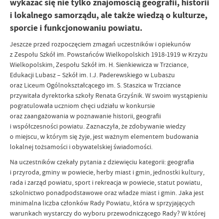
wykazać się nie tylko znajomością geografii, historii
i lokalnego samorządu, ale także wiedzą o kulturze,
sporcie i funkcjonowaniu powiatu.
Jeszcze przed rozpoczęciem zmagań uczestników i opiekunów
z Zespołu Szkół im. Powstańców Wielkopolskich 1918-1919 w Krzyżu
Wielkopolskim, Zespołu Szkół im. H. Sienkiewicza w Trzciance,
Edukacji Lubasz – Szkół im. I.J. Paderewskiego w Lubaszu
oraz Liceum Ogólnokształcącego im. S. Staszica w Trzciance
przywitała dyrektorka szkoły Renata Grzyśnik. W swoim wystąpieniu
pogratulowała uczniom chęci udziału w konkursie
oraz zaangażowania w poznawanie historii, geografii
i współczesności powiatu. Zaznaczyła, że zdobywanie wiedzy
o miejscu, w którym się żyje, jest ważnym elementem budowania
lokalnej tożsamości i obywatelskiej świadomości.
Na uczestników czekały pytania z dziewięciu kategorii: geografia
i przyroda, gminy w powiecie, herby miast i gmin, jednostki kultury,
rada i zarząd powiatu, sport i rekreacja w powiecie, statut powiatu,
szkolnictwo ponadpodstawowe oraz władze miast i gmin. Jaka jest
minimalna liczba członków Rady Powiatu, która w sprzyjających
warunkach wystarczy do wyboru przewodniczącego Rady? W której