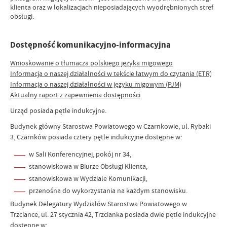
klienta oraz w lokalizacjach nieposiadających wyodrębnionych stref
obsługi.
Dostępność komunikacyjno-informacyjna
Wnioskowanie o tłumacza polskiego języka migowego
Informacja o naszej działalności w tekście łatwym do czytania (ETR)
Informacja o naszej działalności w języku migowym (PJM)
Aktualny raport z zapewnienia dostępności
Urząd posiada pętle indukcyjne.
Budynek główny Starostwa Powiatowego w Czarnkowie, ul. Rybaki
3, Czarnków posiada cztery pętle indukcyjne dostępne w:
w Sali Konferencyjnej, pokój nr 34,
stanowiskowa w Biurze Obsługi Klienta,
stanowiskowa w Wydziale Komunikacji,
przenośna do wykorzystania na każdym stanowisku.
Budynek Delegatury Wydziałów Starostwa Powiatowego w
Trzciance, ul. 27 stycznia 42, Trzcianka posiada dwie pętle indukcyjne
dostępne w: