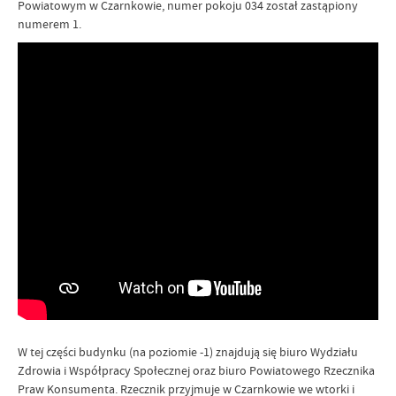
Powiatowym w Czarnkowie, numer pokoju 034 został zastąpiony
numerem 1.
W tej części budynku (na poziomie -1) znajdują się biuro Wydziału
Zdrowia i Współpracy Społecznej oraz biuro Powiatowego Rzecznika
Praw Konsumenta. Rzecznik przyjmuje w Czarnkowie we wtorki i