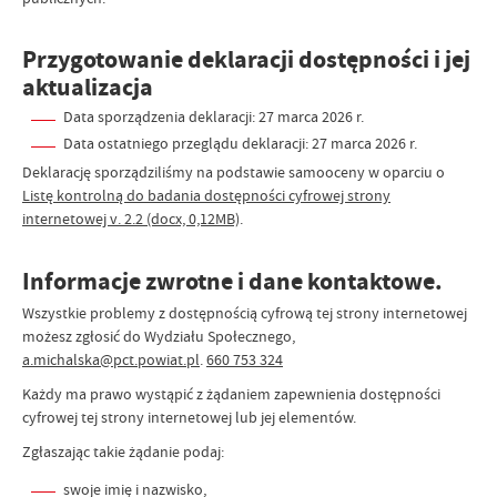
Przygotowanie deklaracji dostępności i jej
aktualizacja
Data sporządzenia deklaracji:
27 marca 2026 r.
Data ostatniego przeglądu deklaracji:
27 marca 2026 r.
Deklarację sporządziliśmy na podstawie samooceny w oparciu o
Listę kontrolną do badania dostępności cyfrowej strony
internetowej v. 2.2 (docx, 0,12MB)
.
Informacje zwrotne i dane kontaktowe.
Wszystkie problemy z dostępnością cyfrową tej strony internetowej
możesz zgłosić do
Wydziału Społecznego
,
a.michalska@pct.powiat.pl
.
660 753 324
Każdy ma prawo wystąpić z żądaniem zapewnienia dostępności
cyfrowej tej strony internetowej lub jej elementów.
Zgłaszając takie żądanie podaj:
swoje imię i nazwisko,