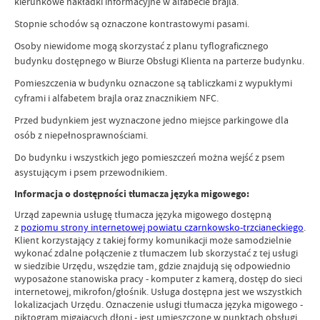
kierunkowe nakładki informacyjne w alfabecie brajla.
Stopnie schodów są oznaczone kontrastowymi pasami.
Osoby niewidome mogą skorzystać z planu tyflograficznego
budynku dostępnego w Biurze Obsługi Klienta na parterze budynku.
Pomieszczenia w budynku oznaczone są tabliczkami z wypukłymi
cyframi i alfabetem brajla oraz znacznikiem NFC.
Przed budynkiem jest wyznaczone jedno miejsce parkingowe dla
osób z niepełnosprawnościami.
Do budynku i wszystkich jego pomieszczeń można wejść z psem
asystującym i psem przewodnikiem.
Informacja o dostępności tłumacza języka migowego:
Urząd zapewnia usługę tłumacza języka migowego dostępną
z
poziomu strony internetowej powiatu czarnkowsko-trzcianeckiego
.
Klient korzystający z takiej formy komunikacji może samodzielnie
wykonać zdalne połączenie z tłumaczem lub skorzystać z tej usługi
w siedzibie Urzędu, wszędzie tam, gdzie znajdują się odpowiednio
wyposażone stanowiska pracy - komputer z kamerą, dostęp do sieci
internetowej, mikrofon/głośnik. Usługa dostępna jest we wszystkich
lokalizacjach Urzędu. Oznaczenie usługi tłumacza języka migowego -
piktogram migających dłoni - jest umieszczone w punktach obsługi