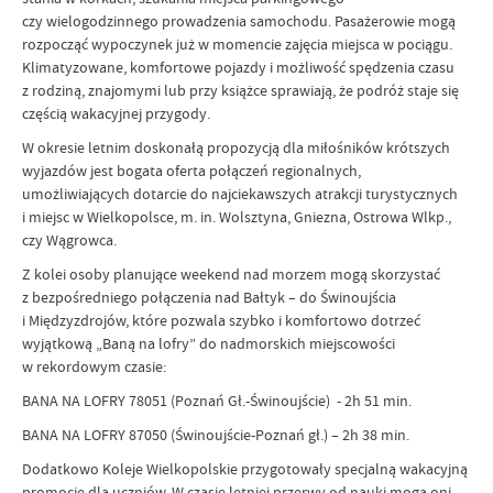
czy wielogodzinnego prowadzenia samochodu. Pasażerowie mogą
rozpocząć wypoczynek już w momencie zajęcia miejsca w pociągu.
Klimatyzowane, komfortowe pojazdy i możliwość spędzenia czasu
z rodziną, znajomymi lub przy książce sprawiają, że podróż staje się
częścią wakacyjnej przygody.
W okresie letnim doskonałą propozycją dla miłośników krótszych
wyjazdów jest bogata oferta połączeń regionalnych,
umożliwiających dotarcie do najciekawszych atrakcji turystycznych
i miejsc w Wielkopolsce, m. in. Wolsztyna, Gniezna, Ostrowa Wlkp.,
czy Wągrowca.
Z kolei osoby planujące weekend nad morzem mogą skorzystać
z bezpośredniego połączenia nad Bałtyk – do Świnoujścia
i Międzyzdrojów, które pozwala szybko i komfortowo dotrzeć
wyjątkową „Baną na lofry” do nadmorskich miejscowości
w rekordowym czasie:
BANA NA LOFRY 78051 (Poznań Gł.-Świnoujście) - 2h 51 min.
BANA NA LOFRY 87050 (Świnoujście-Poznań gł.) – 2h 38 min.
Dodatkowo Koleje Wielkopolskie przygotowały specjalną wakacyjną
promocję dla uczniów. W czasie letniej przerwy od nauki mogą oni