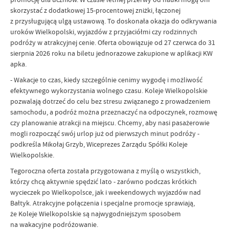
skorzystać z dodatkowej 15-procentowej zniżki, łączonej
z przysługującą ulgą ustawową. To doskonała okazja do odkrywania
uroków Wielkopolski, wyjazdów z przyjaciółmi czy rodzinnych
podróży w atrakcyjnej cenie. Oferta obowiązuje od 27 czerwca do 31
sierpnia 2026 roku na biletu jednorazowe zakupione w aplikacji KW
apka.
- Wakacje to czas, kiedy szczególnie cenimy wygodę i możliwość
efektywnego wykorzystania wolnego czasu. Koleje Wielkopolskie
pozwalają dotrzeć do celu bez stresu związanego z prowadzeniem
samochodu, a podróż można przeznaczyć na odpoczynek, rozmowę
czy planowanie atrakcji na miejscu. Chcemy, aby nasi pasażerowie
mogli rozpocząć swój urlop już od pierwszych minut podróży -
podkreśla Mikołaj Grzyb, Wiceprezes Zarządu Spółki Koleje
Wielkopolskie.
Tegoroczna oferta została przygotowana z myślą o wszystkich,
którzy chcą aktywnie spędzić lato - zarówno podczas krótkich
wycieczek po Wielkopolsce, jak i weekendowych wyjazdów nad
Bałtyk. Atrakcyjne połączenia i specjalne promocje sprawiają,
że Koleje Wielkopolskie są najwygodniejszym sposobem
na wakacyjne podróżowanie.