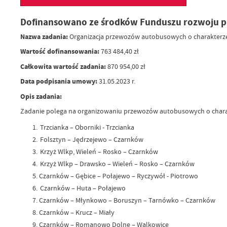
Dofinansowano ze środków Funduszu rozwoju p
Nazwa zadania:
Organizacja przewozów autobusowych o charakterze uż
Wartość dofinansowania:
763 484,40 zł
Całkowita wartość zadania:
870 954,00 zł
Data podpisania umowy:
31.05.2023 r.
Opis zadania:
Zadanie polega na organizowaniu przewozów autobusowych o charakt
Trzcianka – Oborniki - Trzcianka
Folsztyn – Jędrzejewo – Czarnków
Krzyż Wlkp, Wieleń – Rosko – Czarnków
Krzyż Wlkp – Drawsko – Wieleń – Rosko – Czarnków
Czarnków – Gębice – Połajewo – Ryczywół - Piotrowo
Czarnków – Huta – Połajewo
Czarnków – Młynkowo – Boruszyn – Tarnówko – Czarnków
Czarnków – Krucz – Miały
Czarnków – Romanowo Dolne – Walkowice