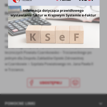
treści w postaci wiadomości, ofert, komunikatów mediów
Wartość dofinansowania:
962 176,00 zł
społecznościowych.
Data podpisania umowy:
03.12.2025 r. umowa nr
1809/1188/2025
Opis zadania:
Zakup dwóch ambulansów typu B wyposażonych w nosze
manualne i krzesło transportowe z płozami oraz mobilny
sprzęt diagnostyczny z przeznaczeniem dla podmiotów
leczniczych Powiatu Czarnkowsko – Trzcianeckiego po
jednym dla Zespołu Zakładów Opieki Zdrowotnej
w Czarnkowie i Szpitala Powiatowego im. Jana Pawła II
w Trzciance.
UDOSTĘPNIJ
POMOCNE LINKI