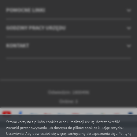
treści w postaci wiadomości, ofert, komunikatów mediów
społecznościowych.
POMOCNE LINKI
GODZINY PRACY URZĘDU
KONTAKT
Odwiedzin: 1800496
Online: 3
Strona korzysta z plików cookies w celu realizacji usług. Możesz określić
warunki przechowywania lub dostępu do plików cookies klikając przycisk
Ustawienia. Aby dowiedzieć się więcej zachęcamy do zapoznania się z Polityką