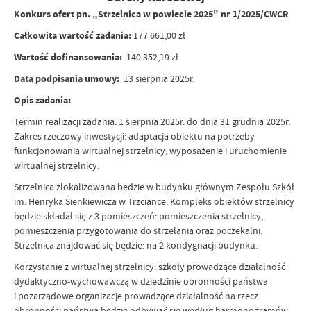
Konkurs ofert pn. „Strzelnica w powiecie 2025" nr 1/2025/CWCR
Całkowita wartość zadania:
177 661,00 zł
Wartość dofinansowania:
140 352,19 zł
Data podpisania umowy:
13 sierpnia 2025r.
Opis zadania:
Termin realizacji zadania: 1 sierpnia 2025r. do dnia 31 grudnia 2025r.
Zakres rzeczowy inwestycji: adaptacja obiektu na potrzeby
funkcjonowania wirtualnej strzelnicy, wyposażenie i uruchomienie
wirtualnej strzelnicy.
Strzelnica zlokalizowana będzie w budynku głównym Zespołu Szkół
im. Henryka Sienkiewicza w Trzciance. Kompleks obiektów strzelnicy
będzie składał się z 3 pomieszczeń: pomieszczenia strzelnicy,
pomieszczenia przygotowania do strzelania oraz poczekalni.
Strzelnica znajdować się będzie: na 2 kondygnacji budynku.
Korzystanie z wirtualnej strzelnicy: szkoły prowadzące działalność
dydaktyczno-wychowawczą w dziedzinie obronności państwa
i pozarządowe organizacje prowadzące działalność na rzecz
obronności państwa będzie odbywać się według harmonogramów