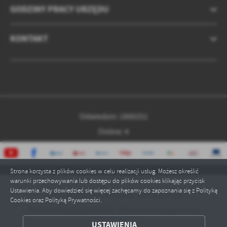
GODZINY PRACY URZĘDU
KONTAKT
Odwiedzin: 1800251
Online: 4
Strona korzysta z plików cookies w celu realizacji usług. Możesz określić
warunki przechowywania lub dostępu do plików cookies klikając przycisk
Ustawienia. Aby dowiedzieć się więcej zachęcamy do zapoznania się z Polityką
Copyright by czarnkowsko-trzcianecki.pl
ZAPISZ WYBRANE
Cookies oraz Polityką Prywatności.
Powered by
2ClickPortal® - Portale nowej generacji
USTAWIENIA
ODRZUĆ WSZYSTKIE