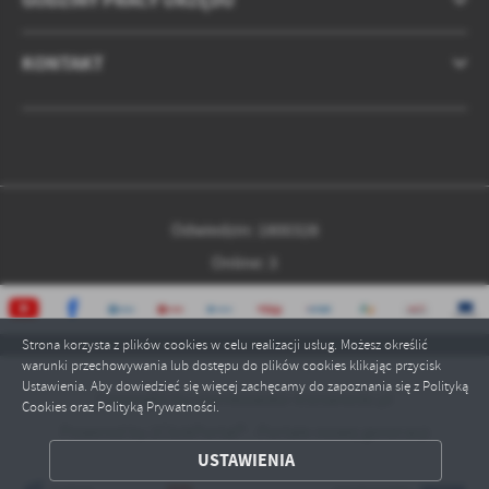
KONTAKT
Odwiedzin: 1800328
Online: 3
Strona korzysta z plików cookies w celu realizacji usług. Możesz określić
warunki przechowywania lub dostępu do plików cookies klikając przycisk
Ustawienia. Aby dowiedzieć się więcej zachęcamy do zapoznania się z Polityką
Copyright by czarnkowsko-trzcianecki.pl
Cookies oraz Polityką Prywatności.
ZAPISZ WYBRANE
Powered by
2ClickPortal® - Portale nowej generacji
USTAWIENIA
ODRZUĆ WSZYSTKIE