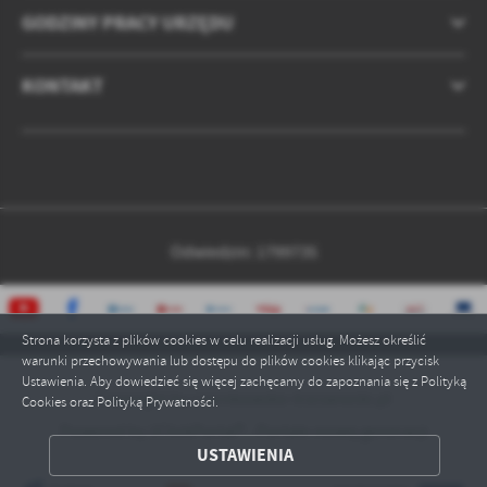
GODZINY PRACY URZĘDU
KONTAKT
Odwiedzin: 1799735
Strona korzysta z plików cookies w celu realizacji usług. Możesz określić
warunki przechowywania lub dostępu do plików cookies klikając przycisk
Ustawienia. Aby dowiedzieć się więcej zachęcamy do zapoznania się z Polityką
Copyright by czarnkowsko-trzcianecki.pl
Cookies oraz Polityką Prywatności.
Powered by
2ClickPortal® - Portale nowej generacji
ZAPISZ WYBRANE
USTAWIENIA