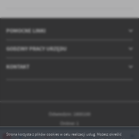
POMOCNE LINKI
GODZINY PRACY URZĘDU
KONTAKT
Odwiedzin: 1800100
Online: 1
Strona korzysta z plików cookies w celu realizacji usług. Możesz określić