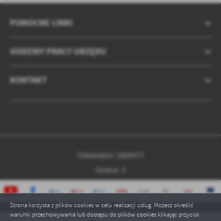
POMOCNE LINKI
GODZINY PRACY URZĘDU
KONTAKT
Odwiedzin: 1800477
Online: 3
Strona korzysta z plików cookies w celu realizacji usług. Możesz określić
warunki przechowywania lub dostępu do plików cookies klikając przycisk