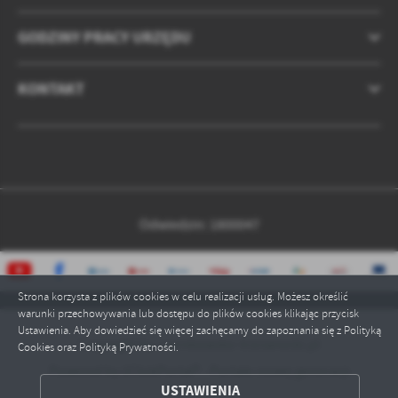
GODZINY PRACY URZĘDU
KONTAKT
Odwiedzin: 1800047
Strona korzysta z plików cookies w celu realizacji usług. Możesz określić
warunki przechowywania lub dostępu do plików cookies klikając przycisk
Ustawienia. Aby dowiedzieć się więcej zachęcamy do zapoznania się z Polityką
Copyright by czarnkowsko-trzcianecki.pl
Cookies oraz Polityką Prywatności.
Powered by
2ClickPortal® - Portale nowej generacji
ZAPISZ WYBRANE
USTAWIENIA