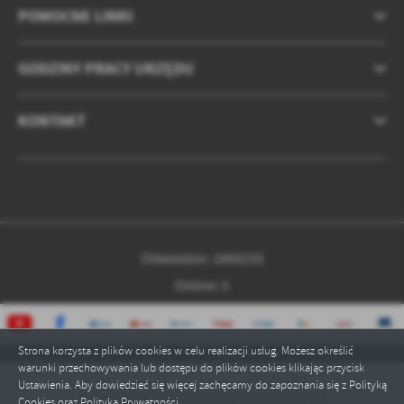
POMOCNE LINKI
GODZINY PRACY URZĘDU
KONTAKT
Odwiedzin: 1800233
Online: 5
Strona korzysta z plików cookies w celu realizacji usług. Możesz określić
warunki przechowywania lub dostępu do plików cookies klikając przycisk
Ustawienia. Aby dowiedzieć się więcej zachęcamy do zapoznania się z Polityką
Copyright by czarnkowsko-trzcianecki.pl
Cookies oraz Polityką Prywatności.