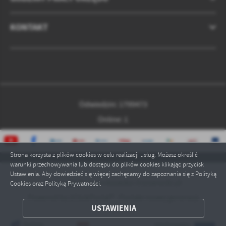
KONTAKT
Odwiedzin: 1799473
Online: 1
Strona korzysta z plików cookies w celu realizacji usług. Możesz określić
warunki przechowywania lub dostępu do plików cookies klikając przycisk
Ustawienia. Aby dowiedzieć się więcej zachęcamy do zapoznania się z Polityką
Copyright by czarnkowsko-trzcianecki.pl
Cookies oraz Polityką Prywatności.
Powered by
2ClickPortal® - Portale nowej generacji
ZAPISZ WYBRANE
USTAWIENIA