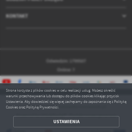
KONTAKT
Odwiedzin: 1799507
Online: 7
Strona korzysta z plików cookies w celu realizacji usług. Możesz określić
warunki przechowywania lub dostępu do plików cookies klikając przycisk
Ustawienia. Aby dowiedzieć się więcej zachęcamy do zapoznania się z Polityką
Copyright by czarnkowsko-trzcianecki.pl
Cookies oraz Polityką Prywatności.
Powered by
2ClickPortal® - Portale nowej generacji
ZAPISZ WYBRANE
USTAWIENIA