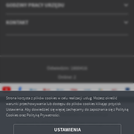
GODZINY PRACY URZĘDU
KONTAKT
Odwiedzin: 1800416
Online: 2
Strona korzysta z plików cookies w celu realizacji usług. Możesz określić
warunki przechowywania lub dostępu do plików cookies klikając przycisk
Ustawienia. Aby dowiedzieć się więcej zachęcamy do zapoznania się z Polityką
Copyright by czarnkowsko-trzcianecki.pl
Cookies oraz Polityką Prywatności.
Powered by
2ClickPortal® - Portale nowej generacji
ZAPISZ WYBRANE
USTAWIENIA