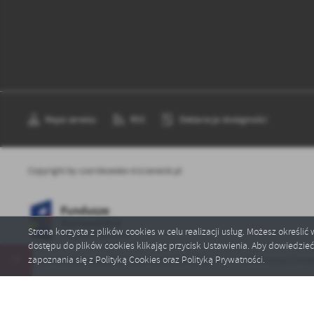
Mapa serwisu
RSS
Deklaracja dostępności
Copyright by czarnkowsko-trzcianecki.pl
Strona korzysta z plików cookies w celu realizacji usług. Możesz określi
dostępu do plików cookies klikając przycisk Ustawienia. Aby dowiedzie
zapoznania się z Polityką Cookies oraz Polityką Prywatności.
acje na realizację zadań publicznych w 2026 r.
Informacja Powiatowego