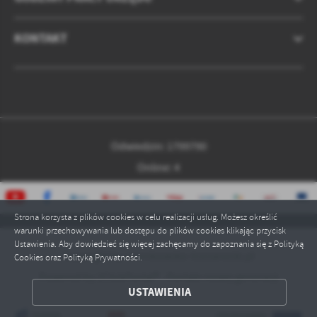
KONTAKT
Odwiedzin: 1799790
Online: 4
Strona korzysta z plików cookies w celu realizacji usług. Możesz określić
warunki przechowywania lub dostępu do plików cookies klikając przycisk
Ustawienia. Aby dowiedzieć się więcej zachęcamy do zapoznania się z Polityką
Copyright by czarnkowsko-trzcianecki.pl
Cookies oraz Polityką Prywatności.
Powered by
2ClickPortal® - Portale nowej generacji
ZAPISZ WYBRANE
USTAWIENIA