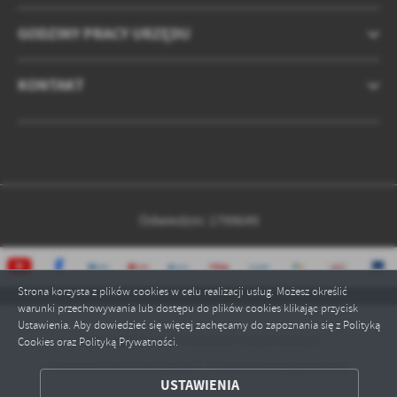
GODZINY PRACY URZĘDU
KONTAKT
Odwiedzin: 1799649
Strona korzysta z plików cookies w celu realizacji usług. Możesz określić
warunki przechowywania lub dostępu do plików cookies klikając przycisk
Ustawienia. Aby dowiedzieć się więcej zachęcamy do zapoznania się z Polityką
Copyright by czarnkowsko-trzcianecki.pl
Cookies oraz Polityką Prywatności.
Powered by
2ClickPortal® - Portale nowej generacji
ZAPISZ WYBRANE
USTAWIENIA